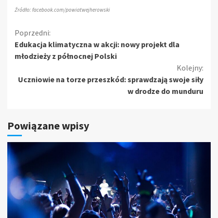
Źródło: facebook.com/powiatwejherowski
Kontynuuj
Poprzedni:
Edukacja klimatyczna w akcji: nowy projekt dla
czytanie
młodzieży z północnej Polski
Kolejny:
Uczniowie na torze przeszkód: sprawdzają swoje siły
w drodze do munduru
Powiązane wpisy