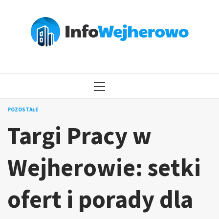
Przejdź
do
treści
MENU
GŁÓWNE
POZOSTAŁE
Targi Pracy w
Wejherowie: setki
ofert i porady dla