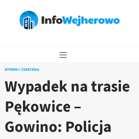
Przejdź
do
treści
MENU
GŁÓWNE
WYPADKI I ZDARZENIA
Wypadek na trasie
Pękowice –
Gowino: Policja