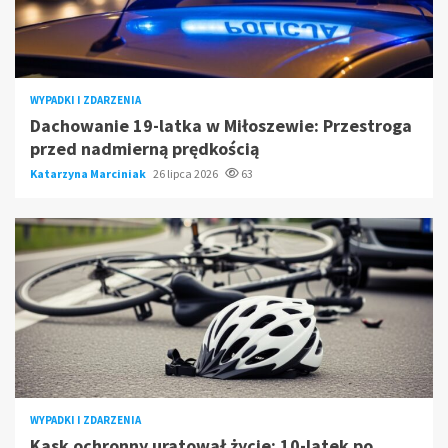
WYPADKI I ZDARZENIA
Dachowanie 19-latka w Miłoszewie: Przestroga
przed nadmierną prędkością
Katarzyna Marciniak
26 lipca 2026
63
WYPADKI I ZDARZENIA
Kask ochronny uratował życie: 10-latek po