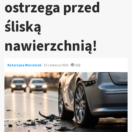
ostrzega przed
śliską
nawierzchnią!
Katarzyna Marciniak
13 czerwca 2026
112