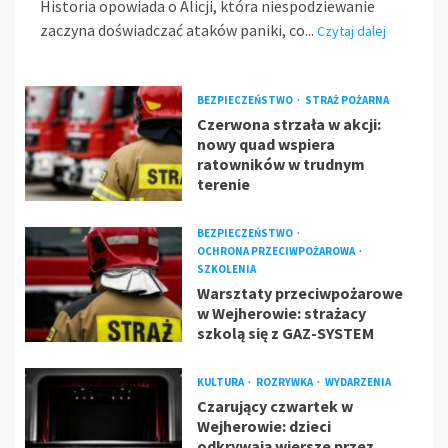
Historia opowiada o Alicji, która niespodziewanie
zaczyna doświadczać ataków paniki, co...
Czytaj dalej
BEZPIECZEŃSTWO
STRAŻ POŻARNA
Czerwona strzała w akcji:
nowy quad wspiera
ratowników w trudnym
terenie
BEZPIECZEŃSTWO
OCHRONA PRZECIWPOŻAROWA
SZKOLENIA
Warsztaty przeciwpożarowe
w Wejherowie: strażacy
szkolą się z GAZ-SYSTEM
KULTURA
ROZRYWKA
WYDARZENIA
Czarujący czwartek w
Wejherowie: dzieci
odkrywają wiersze przez