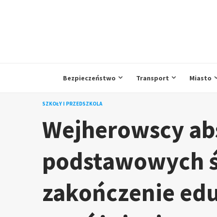
Przejdź
do
treści
Bezpieczeństwo
Transport
Miasto
SZKOŁY I PRZEDSZKOLA
Wejherowscy ab
podstawowych ś
zakończenie edu