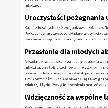
młodzieży.
Uroczystości pożegnania 
Każda z lokalnych szkół zorganizowała własne, ofi
Podczas tych uroczystości składano gratulacje uczn
wyrażenie wdzięczności nauczycielom i rodzicom za
Przesłanie dla młodych 
Arkadiusz Kraszkiewicz, zastępca prezydenta Wejher
młodzi ludzie stoją przed nowymi wyzwaniami i mo
również o ślubowaniu, które składali jako nowi ucz
z minionych ośmiu lat.
Absolwenci są teraz gotow
edukacji i życiu.
Życzył im spełnienia marzeń oraz 
Wdzięczność za wspólne l
Podczas uroczystości nie zabrakło podziękowań dla 