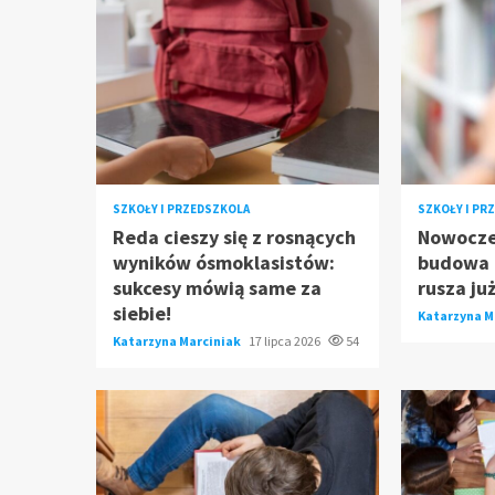
SZKOŁY I PRZEDSZKOLA
SZKOŁY I PR
Reda cieszy się z rosnących
Nowocze
wyników ósmoklasistów:
budowa p
sukcesy mówią same za
rusza ju
siebie!
Katarzyna M
Katarzyna Marciniak
17 lipca 2026
54