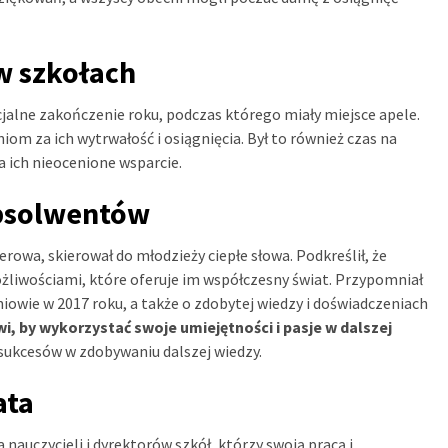
w szkołach
cjalne zakończenie roku, podczas którego miały miejsce apele.
iom za ich wytrwałość i osiągnięcia. Był to również czas na
 ich nieocenione wsparcie.
absolwentów
owa, skierował do młodzieży ciepłe słowa. Podkreślił, że
żliwościami, które oferuje im współczesny świat. Przypomniał
niowie w 2017 roku, a także o zdobytej wiedzy i doświadczeniach
i, by wykorzystać swoje umiejętności i pasje w dalszej
sukcesów w zdobywaniu dalszej wiedzy.
ata
nauczycieli i dyrektorów szkół, którzy swoją pracą i