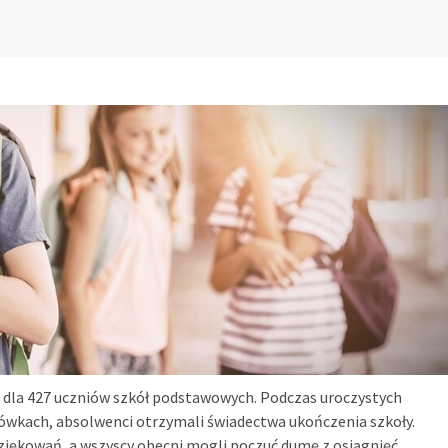
 dla 427 uczniów szkół podstawowych. Podczas uroczystych
cówkach, absolwenci otrzymali świadectwa ukończenia szkoły.
ziękowań, a wszyscy obecni mogli poczuć dumę z osiągnięć