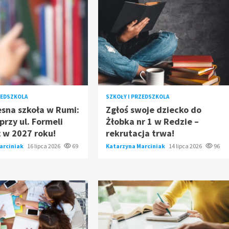
ZEDSZKOLA
SZKOŁY I PRZEDSZKOLA
sna szkoła w Rumi:
Zgłoś swoje dziecko do
rzy ul. Formeli
Żłobka nr 1 w Redzie –
ż w 2027 roku!
rekrutacja trwa!
arciniak
16 lipca 2026
69
Katarzyna Marciniak
14 lipca 2026
96