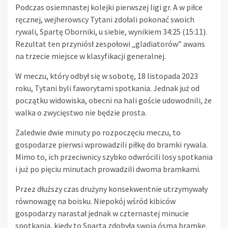
Podczas osiemnastej kolejki pierwszej ligi gr. A w piłce
ręcznej, wejherowscy Tytani zdołali pokonać swoich
rywali, Spartę Oborniki, u siebie, wynikiem 34:25 (15:11).
Rezultat ten przyniósł zespołowi „gladiatorów” awans
na trzecie miejsce w klasyfikacji generalnej.
W meczu, który odbył się w sobotę, 18 listopada 2023
roku, Tytani byli faworytami spotkania. Jednak już od
początku widowiska, obecni na hali goście udowodnili, że
walka o zwycięstwo nie będzie prosta.
Zaledwie dwie minuty po rozpoczęciu meczu, to
gospodarze pierwsi wprowadzili piłkę do bramki rywala.
Mimo to, ich przeciwnicy szybko odwrócili losy spotkania
i już po pięciu minutach prowadzili dwoma bramkami.
Przez dłuższy czas drużyny konsekwentnie utrzymywały
równowagę na boisku. Niepokój wśród kibiców
gospodarzy narastał jednak w czternastej minucie
spotkania, kiedy to Sparta zdobyła swoją ósmą bramkę,