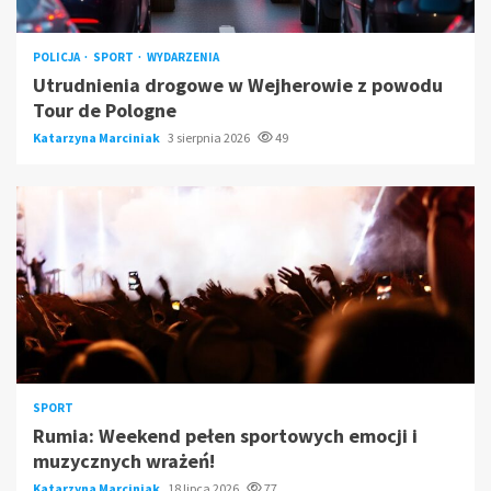
POLICJA
SPORT
WYDARZENIA
Utrudnienia drogowe w Wejherowie z powodu
Tour de Pologne
Katarzyna Marciniak
3 sierpnia 2026
49
SPORT
Rumia: Weekend pełen sportowych emocji i
muzycznych wrażeń!
Katarzyna Marciniak
18 lipca 2026
77