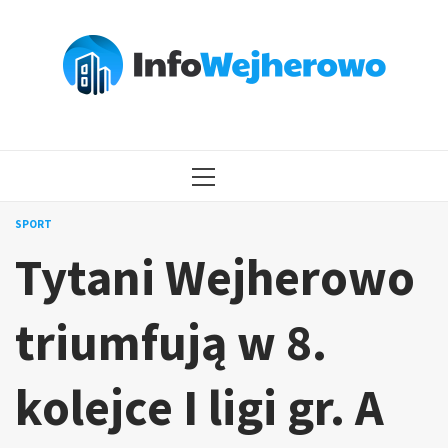
Przejdź
do
treści
MENU
GŁÓWNE
SPORT
Tytani Wejherowo
triumfują w 8.
kolejce I ligi gr. A