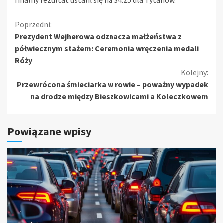
finalny rezultat ustalił się na 34:25 dla Tytanów.
Kontynuuj
Poprzedni:
Prezydent Wejherowa odznacza małżeństwa z
czytanie
półwiecznym stażem: Ceremonia wręczenia medali
Róży
Kolejny:
Przewrócona śmieciarka w rowie – poważny wypadek
na drodze między Bieszkowicami a Koleczkowem
Powiązane wpisy