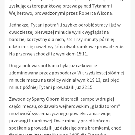
zyskując czteropunktową przewagę nad Tytanami
Wejherowo, prowadzonymi przez Roberta Wicona.
Jednakże, Tytani potrafili szybko odrobić straty i już w
dwudziestej pierwszej minucie wynik wyglądał na
bardziej korzystny dla nich, 7:8. Trzy minuty później
udało im się nawet wyjść na dwubramkowe prowadzenie.
Na przerwę schodzili z wynikiem 15:11.
Druga połowa spotkania była już całkowicie
zdominowana przez gospodarzy. W trzydziestej siódmej
minucie meczu na tablicy widniał wynik 19:13, zaś pięć
minut później Tytani prowadzili już 22:15.
Zawodnicy Sparty Oborniki stracili tempo w drugiej
części meczu, co dawało wejherowskim „gladiatorom”
możliwość systematycznego powiększania swojej
przewagi bramkowej. Dwie minuty przed końcem
spotkania prowadzili już dziesięcioma bramkami, choć