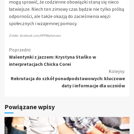
mogą sprawić, że codzienne obowiązki staną się nieco
łatwiejsze. Niech ten zimowy czas będzie nie tylko próbą
odporności, ale także okazją do zacieśnienia więzi
społecznych i wzajemnej pomocy.
Źródło: facebook.com/KPPWejherowo
Kontynuuj
Poprzedni:
Walentynki z jazzem: Krystyna Stańko w
czytanie
interpretacjach Chicka Corei
Kolejny:
Rekrutacja do szkół ponadpodstawowych: kluczowe
daty i informacje dla uczniów
Powiązane wpisy