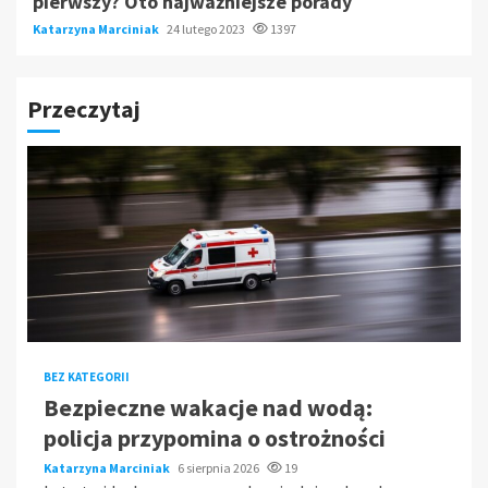
pierwszy? Oto najważniejsze porady
Katarzyna Marciniak
24 lutego 2023
1397
Przeczytaj
BEZ KATEGORII
Bezpieczne wakacje nad wodą:
policja przypomina o ostrożności
Katarzyna Marciniak
6 sierpnia 2026
19