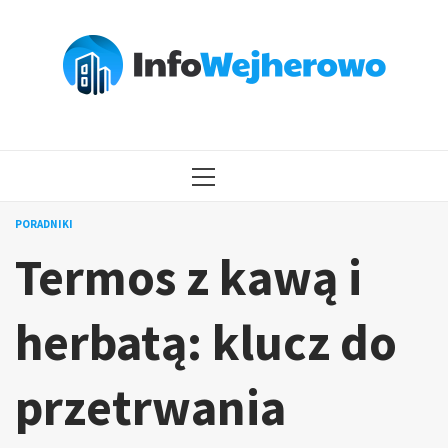
Przejdź
do
treści
MENU
GŁÓWNE
PORADNIKI
Termos z kawą i
herbatą: klucz do
przetrwania