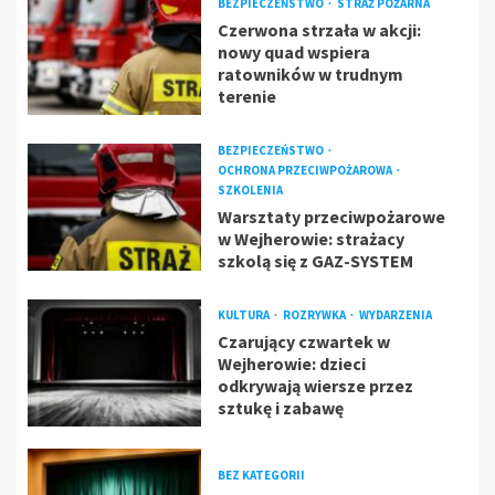
BEZPIECZEŃSTWO
STRAŻ POŻARNA
Czerwona strzała w akcji:
nowy quad wspiera
ratowników w trudnym
terenie
BEZPIECZEŃSTWO
OCHRONA PRZECIWPOŻAROWA
SZKOLENIA
Warsztaty przeciwpożarowe
w Wejherowie: strażacy
szkolą się z GAZ-SYSTEM
KULTURA
ROZRYWKA
WYDARZENIA
Czarujący czwartek w
Wejherowie: dzieci
odkrywają wiersze przez
sztukę i zabawę
BEZ KATEGORII