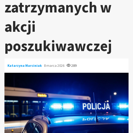
zatrzymanych w
akcji
poszukiwawczej
Katarzyna Marciniak
8 marca 2026
289