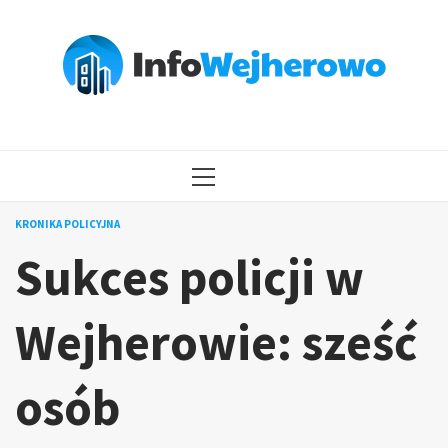
Przejdź
do
treści
MENU
GŁÓWNE
KRONIKA POLICYJNA
Sukces policji w
Wejherowie: sześć
osób