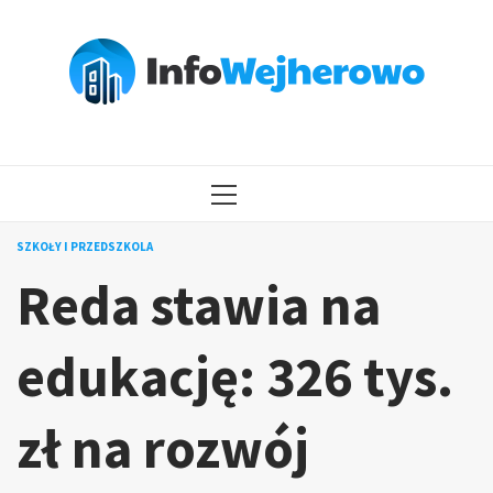
Przejdź
do
treści
MENU
GŁÓWNE
SZKOŁY I PRZEDSZKOLA
Reda stawia na
edukację: 326 tys.
zł na rozwój