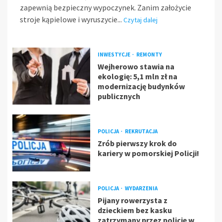
zapewnią bezpieczny wypoczynek. Zanim założycie
stroje kąpielowe i wyruszycie...
Czytaj dalej
INWESTYCJE
REMONTY
Wejherowo stawia na
ekologię: 5,1 mln zł na
modernizację budynków
publicznych
POLICJA
REKRUTACJA
Zrób pierwszy krok do
kariery w pomorskiej Policji!
POLICJA
WYDARZENIA
Pijany rowerzysta z
dzieckiem bez kasku
zatrzymany przez policję w