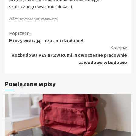
skutecznego systemu edukacji.
Źródło: facebook.com/RedaMiasto
Kontynuuj
Poprzedni:
Mrozy wracają – czas na działanie!
czytanie
Kolejny:
Rozbudowa PZS nr 2 w Rumi: Nowoczesne pracownie
zawodowe w budowie
Powiązane wpisy