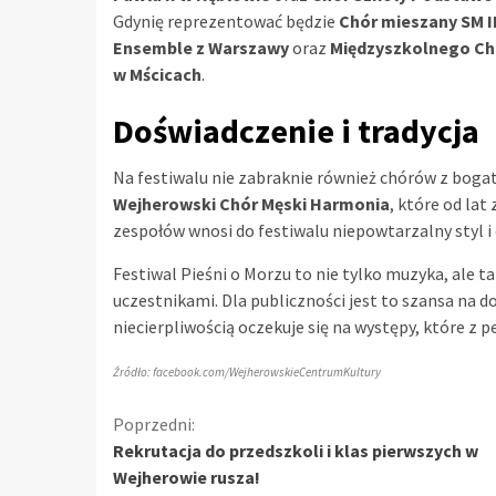
Gdynię reprezentować będzie
Chór mieszany SM II
Ensemble z Warszawy
oraz
Międzyszkolnego Ch
w Mścicach
.
Doświadczenie i tradycja
Na festiwalu nie zabraknie również chórów z bogatą
Wejherowski Chór Męski Harmonia
, które od la
zespołów wnosi do festiwalu niepowtarzalny styl i
Festiwal Pieśni o Morzu to nie tylko muzyka, ale t
uczestnikami. Dla publiczności jest to szansa na 
niecierpliwością oczekuje się na występy, które z 
Źródło: facebook.com/WejherowskieCentrumKultury
Kontynuuj
Poprzedni:
Rekrutacja do przedszkoli i klas pierwszych w
czytanie
Wejherowie rusza!