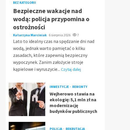
BEZ KATEGORII
Bezpieczne wakacje nad
wodą: policja przypomina o
ostrożności
Katarzyna Marciniak
6 sierpnia 2026
7
Lato to idealny czas na spędzanie dni nad
wodą, jednak warto pamiętać o kilku
zasadach, które zapewnią bezpieczny
wypoczynek. Zanim założycie stroje
kąpielowe i wyruszycie...
Czytaj dalej
INWESTYCJE
REMONTY
Wejherowo stawia na
ekologię: 5,1 mln zł na
modernizację
budynków publicznych
POLICJA
REKRUTACJA