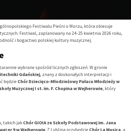
Ogólnopolskiego Festiwalu Pieśni o Morzu, która obiecuje
tycznych. Festiwal, zaplanowany na 24-25 kwietnia 2026 roku,
rodność i bogactwo polskiej kultury muzycznej.
e
 starannie wybrane spośród licznych zgłoszeń. W gronie
itechniki Gdańskiej
, znany z doskonałych interpretacji i
ać będzie
Chór Dziecięco-Młodzieżowy Pałacu Młodzieży w
koły Muzycznej I st. im. F. Chopina w Wejherowie
, który
 takich jak
Chór GIOIA ze Szkoły Podstawowej im. Jana
ej nr 9 w Wejherowie
. Z Lublina przybędzie
Chór La Musica
, a