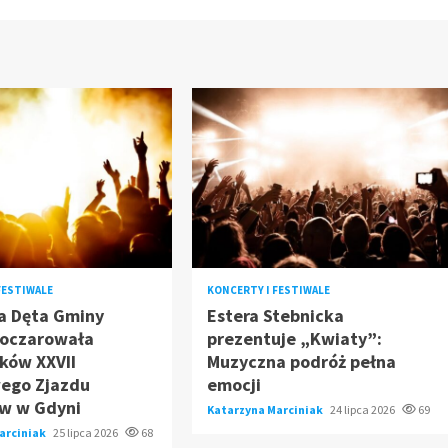
FESTIWALE
KONCERTY I FESTIWALE
a Dęta Gminy
Estera Stebnicka
oczarowała
prezentuje „Kwiaty”:
ków XXVII
Muzyczna podróż pełna
ego Zjazdu
emocji
w w Gdyni
Katarzyna Marciniak
24 lipca 2026
69
arciniak
25 lipca 2026
68