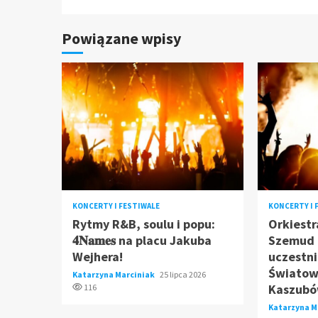
Powiązane wpisy
KONCERTY I FESTIWALE
KONCERTY I 
Rytmy R&B, soulu i popu:
Orkiestr
𝟒𝐍𝐚𝐦𝐞𝐬 na placu Jakuba
Szemud 
Wejhera!
uczestni
Światow
Katarzyna Marciniak
25 lipca 2026
Kaszubó
116
Katarzyna M