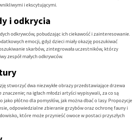
wnikliwymi i ekscytującymi.
y i odkrycia
ych odkrywców, pobudzając ich ciekawość i zainteresowanie.
odatkowych emocji, gdyż dzieci miały okazję poszukiwać
oszukiwanie skarbów, zintegrowała uczestników, którzy
dziwy zespół małych odkrywców.
tury
zję stworzyć dwa niezwykłe obrazy przedstawiające drzewa
ne znaczenie; na igłach młodzi artyści wypisywali, za co są
ło jako płótno dla pomysłów, jak można dbać o lasy. Propozycje
esie, odpowiedzialne zbieranie grzybów oraz ochronę fauny i
środowisko, które może przynieść owoce w postaci przyszłych
y