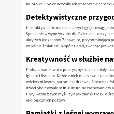
kolorowe lupy, co uczyniło ich obserwacje bardziej 
Detektywistyczne przygod
Interaktywna forma nauki przyciągnęła uwagę młod
Spotkanie w wypożyczalni dla Dzieci dostarczyło d
ukrytych kasztanów. Zabawa ta, przypominająca p
wspólnie śmiali się i współdziałali, tworząc praw
Kreatywność w służbie na
Podczas warsztatów plastycznych dzieci miały oka
iglaste i liściaste. Każde z nich miało swoje unikal
wdzięczni lasom, natomiast drzewo liściaste służy
dzieci obejmowały m.in. kulturalne zachowanie w l
flory. Każda z tych myśli była jak ziarno troski o 
ekologicznych postaw.
Pamiątki z leśnej wypraw