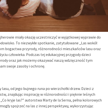
ejherowie miały okazję uczestniczyć w wyjątkowej wyprawie do
środowisko. To niezwykłe spotkanie, zatytułowane „Las wokół
kom bogactwa przyrody, różnorodności mieszkańców lasu oraz
życiu człowieka. Podczas tej edukacyjnej przygody dzieci
przyrody oraz jak możemy okazywać naszą wdzięczność tym
am swoje zasoby i ochronę.
lasu, od jego bujnego runa po wierzchołki drzew. Dzieci z
stw, znajdując inspirację w różnorodności i pięknie leśnych
„Co kryje las?” autorstwa Marty de la Serna, pełna kolorowych
ci mogły spojrzeć na las z innej perspektywy, wykorzystując