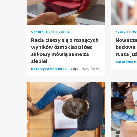
SZKOŁY I PRZEDSZKOLA
SZKOŁY I PR
Reda cieszy się z rosnących
Nowocze
wyników ósmoklasistów:
budowa p
sukcesy mówią same za
rusza ju
siebie!
Katarzyna M
Katarzyna Marciniak
17 lipca 2026
55