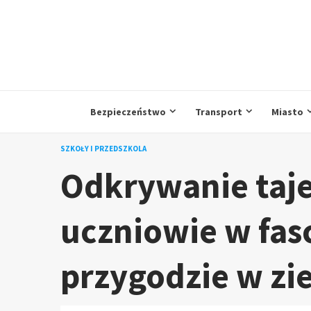
Przejdź
do
treści
Bezpieczeństwo
Transport
Miasto
SZKOŁY I PRZEDSZKOLA
Odkrywanie taje
uczniowie w fas
przygodzie w zi