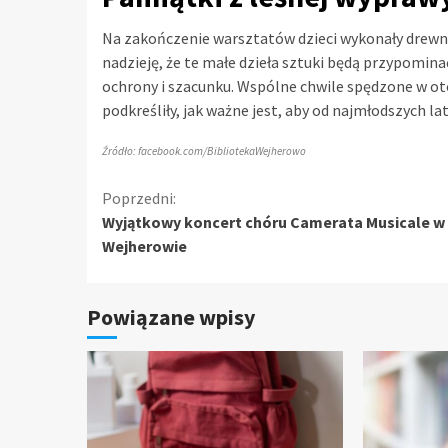
Na zakończenie warsztatów dzieci wykonały drewnia
nadzieję, że te małe dzieła sztuki będą przypominać
ochrony i szacunku. Wspólne chwile spędzone w ot
podkreśliły, jak ważne jest, aby od najmłodszych l
Źródło: facebook.com/BibliotekaWejherowo
Kontynuuj
Poprzedni:
Wyjątkowy koncert chóru Camerata Musicale w
czytanie
Wejherowie
Powiązane wpisy