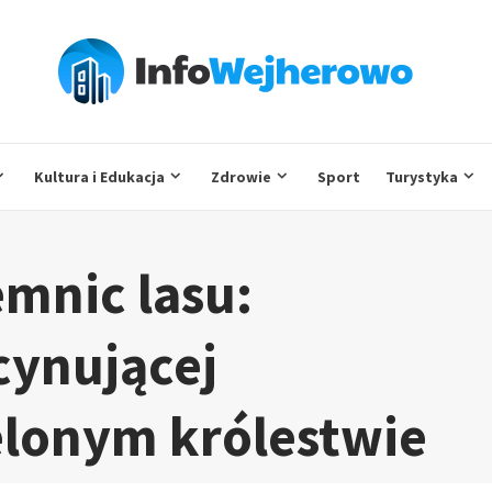
Kultura i Edukacja
Zdrowie
Sport
Turystyka
mnic lasu:
cynującej
elonym królestwie