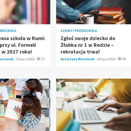
ZEDSZKOLA
SZKOŁY I PRZEDSZKOLA
sna szkoła w Rumi:
Zgłoś swoje dziecko do
rzy ul. Formeli
Żłobka nr 1 w Redzie –
ż w 2027 roku!
rekrutacja trwa!
arciniak
16 lipca 2026
73
Katarzyna Marciniak
14 lipca 2026
99