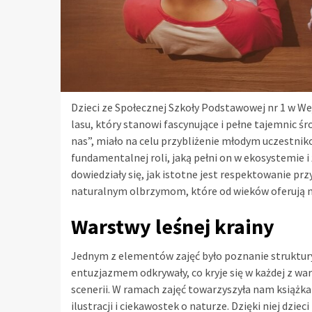
Dzieci ze Społecznej Szkoły Podstawowej nr 1 w W
lasu, który stanowi fascynujące i pełne tajemnic 
nas”, miało na celu przybliżenie młodym uczestni
fundamentalnej roli, jaką pełni on w ekosystemie i 
dowiedziały się, jak istotne jest respektowanie 
naturalnym olbrzymom, które od wieków oferują n
Warstwy leśnej krainy
Jednym z elementów zajęć było poznanie struktury 
entuzjazmem odkrywały, co kryje się w każdej z war
scenerii. W ramach zajęć towarzyszyła nam książka 
ilustracji i ciekawostek o naturze. Dzięki niej dzie