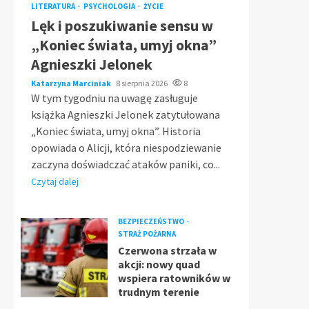
LITERATURA
PSYCHOLOGIA
ŻYCIE
Lęk i poszukiwanie sensu w
„Koniec świata, umyj okna”
Agnieszki Jelonek
Katarzyna Marciniak
8 sierpnia 2026
8
W tym tygodniu na uwagę zasługuje
książka Agnieszki Jelonek zatytułowana
„Koniec świata, umyj okna”. Historia
opowiada o Alicji, która niespodziewanie
zaczyna doświadczać ataków paniki, co...
Czytaj dalej
BEZPIECZEŃSTWO
STRAŻ POŻARNA
Czerwona strzała w
akcji: nowy quad
wspiera ratowników w
trudnym terenie