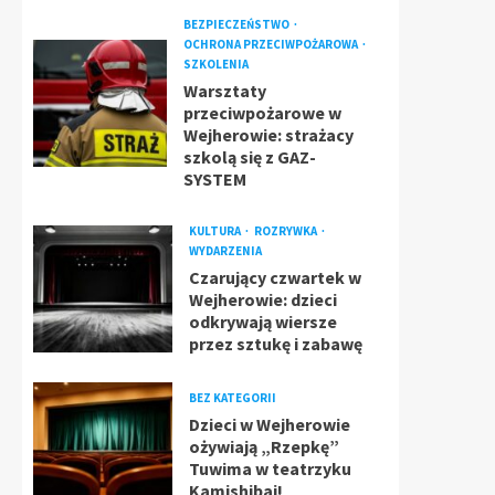
BEZPIECZEŃSTWO
OCHRONA PRZECIWPOŻAROWA
SZKOLENIA
Warsztaty
przeciwpożarowe w
Wejherowie: strażacy
szkolą się z GAZ-
SYSTEM
KULTURA
ROZRYWKA
WYDARZENIA
Czarujący czwartek w
Wejherowie: dzieci
odkrywają wiersze
przez sztukę i zabawę
BEZ KATEGORII
Dzieci w Wejherowie
ożywiają „Rzepkę”
Tuwima w teatrzyku
Kamishibai!