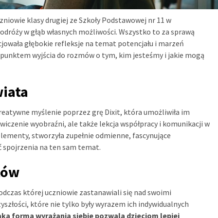
zniowie klasy drugiej ze Szkoły Podstawowej nr 11 w
podróży w głąb własnych możliwości. Wszystko to za sprawą
cjowała głębokie refleksje na temat potencjału i marzeń
ę punktem wyjścia do rozmów o tym, kim jesteśmy i jakie mogą
iata
kreatywne myślenie poprzez grę Dixit, która umożliwiła im
ćwiczenie wyobraźni, ale także lekcja współpracy i komunikacji w
 elementy, stworzyła zupełnie odmienne, fascynujące
ć spojrzenia na ten sam temat.
tów
dczas której uczniowie zastanawiali się nad swoimi
yszłości, które nie tylko były wyrazem ich indywidualnych
aka forma wyrażania siebie pozwala dzieciom lepiej