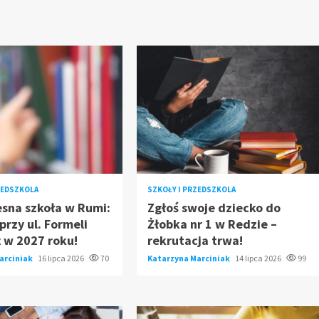
ZEDSZKOLA
SZKOŁY I PRZEDSZKOLA
sna szkoła w Rumi:
Zgłoś swoje dziecko do
rzy ul. Formeli
Żłobka nr 1 w Redzie –
ż w 2027 roku!
rekrutacja trwa!
arciniak
16 lipca 2026
70
Katarzyna Marciniak
14 lipca 2026
99