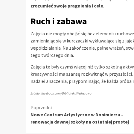
zrozumieć swoje pragnienia i cele
.
Ruch i zabawa
Zajęcia nie mogły obejść się bez elementu ruchowe
zamieniając się w kurczaczki wykluwające się z jajek,
współdziałania. Na zakończenie, pełne wrażeń, stw
tego twórczego dnia.
Zajęcia te były czymś więcej niż tylko szkolną akty
kreatywności ma szansę rozkwitnąć w przyszłości.
nadziei znaczenia, przypominając, że każda prób
Źródło: facebook.com/BibliotekaWejherowo
Kontynuuj
Poprzedni:
Nowe Centrum Artystyczne w Donimierzu –
czytanie
renowacja dawnej szkoły na ostatniej prostej