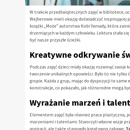
W trakcie przedświątecznych zajęć w bibliotece, uc
Wejherowie mieli okazję doświadczyć inspirującej 
książki „Może” autorstwa Kobi Yamady, która zaini
drzemiących w każdym człowieku. Lektura stała si
być nasze przyszłe ścieżki.
Kreatywne odkrywanie św
Podczas zajęć dzieci miały okazję rozwinąć swoje 
tworzenie unikalnych opowieści. Było to nie tylko 
grupie. Każda z grup, mając do dyspozycji te same
konstrukcje, co pokazało, jak różnorodne mogą by
Wyrażanie marzeń i talen
Elementem zajęć była również praca plastyczna, po
marzeniami i talentami. Stworzyli własne wizje prz
aspiracji, ale także stanowiły kreatywną zabawę.
T