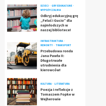
DZIECI
GRY EDUKACYJNE
WYPOŻYCZALNIA
Odkryj edukacyjną grę
„Feluś i Gucio” dla
najmłodszych w
naszej bibliotece!
INFRASTRUKTURA
REMONTY
TRANSPORT
Przebudowa ronda
Jana Pawła II:
Długotrwałe
utrudnienia dla
kierowców!
KULTURA
LITERATURA
Poezja i refleksje z
Tomaszem Fopke w
Wejherowie