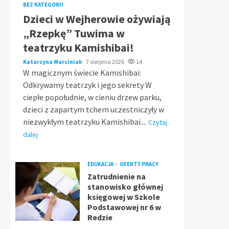
BEZ KATEGORII
Dzieci w Wejherowie ożywiają
„Rzepkę” Tuwima w
teatrzyku Kamishibai!
Katarzyna Marciniak
7 sierpnia 2026
14
W magicznym świecie Kamishibai:
Odkrywamy teatrzyk i jego sekrety W
ciepłe popołudnie, w cieniu drzew parku,
dzieci z zapartym tchem uczestniczyły w
niezwykłym teatrzyku Kamishibai....
Czytaj
dalej
EDUKACJA
OFERTY PRACY
Zatrudnienie na
stanowisko głównej
księgowej w Szkole
Podstawowej nr 6 w
Redzie