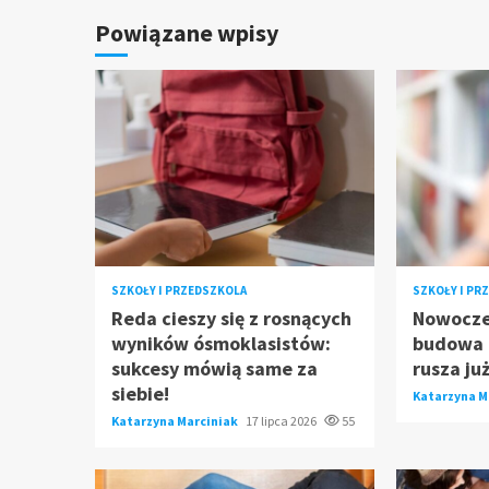
Powiązane wpisy
SZKOŁY I PRZEDSZKOLA
SZKOŁY I PR
Reda cieszy się z rosnących
Nowocze
wyników ósmoklasistów:
budowa p
sukcesy mówią same za
rusza ju
siebie!
Katarzyna M
Katarzyna Marciniak
17 lipca 2026
55