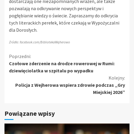
dostarczają one niezapomnianych wrażeń, ale także
pozwalają na odkrywanie nowych perspektyw i
pogłębianie wiedzy o świecie. Zapraszamy do odkrycia
tych literackich perełek, które czekają w Wypożyczalni
dla Dorosłych.
Źródło: facebook.com/BibliotekaWejherowo
Kontynuuj
Poprzedni:
Czołowe zderzenie na drodze rowerowej w Rumi:
czytanie
dziewięciolatka w szpitalu po wypadku
Kolejny:
Policja z Wejherowa wspiera zdrowie podczas „Gry
Miejskiej 2026”
Powiązane wpisy