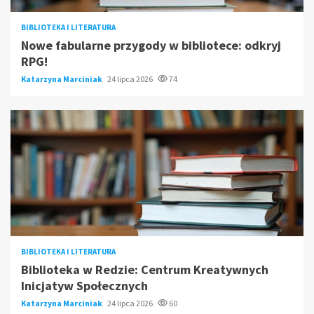
BIBLIOTEKA I LITERATURA
Nowe fabularne przygody w bibliotece: odkryj
RPG!
Katarzyna Marciniak
24 lipca 2026
74
BIBLIOTEKA I LITERATURA
Biblioteka w Redzie: Centrum Kreatywnych
Inicjatyw Społecznych
Katarzyna Marciniak
24 lipca 2026
60