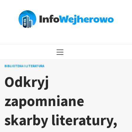
Przejdź
do
treści
MENU
GŁÓWNE
BIBLIOTEKA I LITERATURA
Odkryj
zapomniane
skarby literatury,