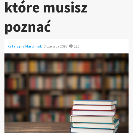
które musisz
poznać
Katarzyna Marciniak
3 czerwca 2026
125