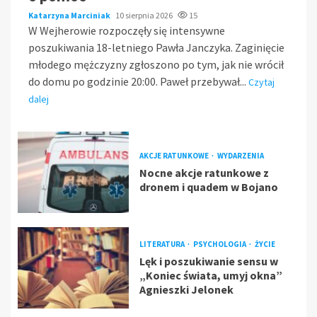
Katarzyna Marciniak
10 sierpnia 2026
15
W Wejherowie rozpoczęły się intensywne
poszukiwania 18-letniego Pawła Janczyka. Zaginięcie
młodego mężczyzny zgłoszono po tym, jak nie wrócił
do domu po godzinie 20:00. Paweł przebywał...
Czytaj
dalej
AKCJE RATUNKOWE
WYDARZENIA
Nocne akcje ratunkowe z
dronem i quadem w Bojano
LITERATURA
PSYCHOLOGIA
ŻYCIE
Lęk i poszukiwanie sensu w
„Koniec świata, umyj okna”
Agnieszki Jelonek