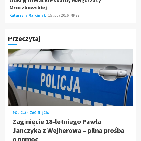
Odkryj literackie skarby Małgorzaty
Mroczkowskiej
Katarzyna Marciniak
15 lipca 2026
77
Przeczytaj
POLICJA
ZAGINIĘCIA
Zaginięcie 18-letniego Pawła
Janczyka z Wejherowa – pilna prośba
o pomoc