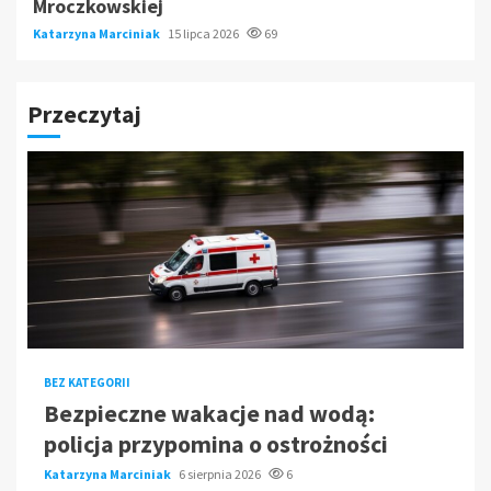
Mroczkowskiej
Katarzyna Marciniak
15 lipca 2026
69
Przeczytaj
BEZ KATEGORII
Bezpieczne wakacje nad wodą:
policja przypomina o ostrożności
Katarzyna Marciniak
6 sierpnia 2026
6