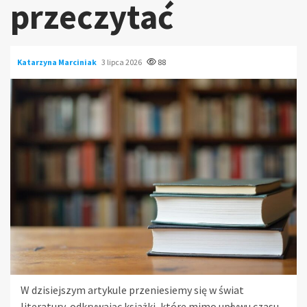
przeczytać
Katarzyna Marciniak
3 lipca 2026
88
W dzisiejszym artykule przeniesiemy się w świat
literatury, odkrywając książki, które mimo upływu czasu,