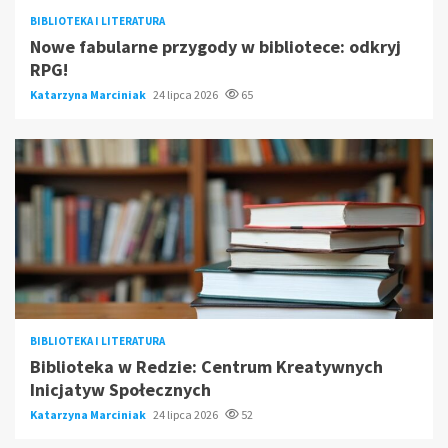
BIBLIOTEKA I LITERATURA
Nowe fabularne przygody w bibliotece: odkryj
RPG!
Katarzyna Marciniak
24 lipca 2026
65
BIBLIOTEKA I LITERATURA
Biblioteka w Redzie: Centrum Kreatywnych
Inicjatyw Społecznych
Katarzyna Marciniak
24 lipca 2026
52