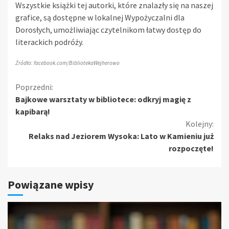
Wszystkie książki tej autorki, które znalazły się na naszej
grafice, są dostępne w lokalnej Wypożyczalni dla
Dorosłych, umożliwiając czytelnikom łatwy dostęp do
literackich podróży.
Źródło: facebook.com/BibliotekaWejherowo
Kontynuuj
Poprzedni:
Bajkowe warsztaty w bibliotece: odkryj magię z
czytanie
kapibarą!
Kolejny:
Relaks nad Jeziorem Wysoka: Lato w Kamieniu już
rozpoczęte!
Powiązane wpisy