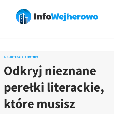
Przejdź
do
treści
MENU
GŁÓWNE
BIBLIOTEKA I LITERATURA
Odkryj nieznane
perełki literackie,
które musisz