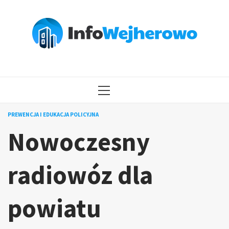
Przejdź
do
treści
MENU
GŁÓWNE
PREWENCJA I EDUKACJA POLICYJNA
Nowoczesny
radiowóz dla
powiatu