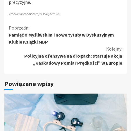
precyzyjne.
Źródło: facebook.com/KPPWejherowo
Kontynuuj
Poprzedni:
Pamięć o Myśliwskim i nowe tytuły w Dyskusyjnym
czytanie
Klubie Książki MBP
Kolejny:
Policyjna ofensywa na drogach: startuje akcja
„Kaskadowy Pomiar Prędkości” w Europie
Powiązane wpisy