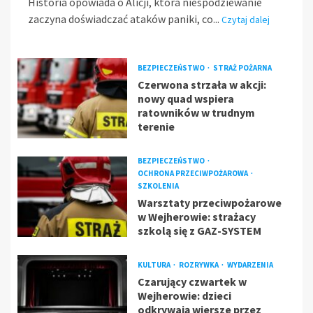
Historia opowiada o Alicji, która niespodziewanie
zaczyna doświadczać ataków paniki, co...
Czytaj dalej
BEZPIECZEŃSTWO
STRAŻ POŻARNA
Czerwona strzała w akcji:
nowy quad wspiera
ratowników w trudnym
terenie
BEZPIECZEŃSTWO
OCHRONA PRZECIWPOŻAROWA
SZKOLENIA
Warsztaty przeciwpożarowe
w Wejherowie: strażacy
szkolą się z GAZ-SYSTEM
KULTURA
ROZRYWKA
WYDARZENIA
Czarujący czwartek w
Wejherowie: dzieci
odkrywają wiersze przez