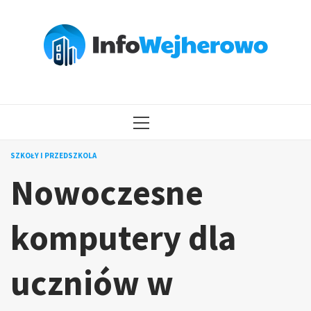
Przejdź
do
treści
MENU
GŁÓWNE
SZKOŁY I PRZEDSZKOLA
Nowoczesne
komputery dla
uczniów w