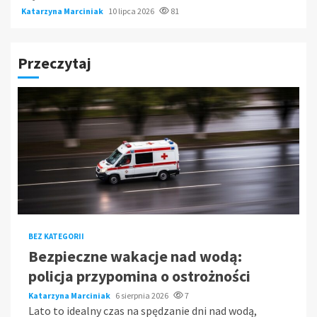
Katarzyna Marciniak
10 lipca 2026
81
Przeczytaj
BEZ KATEGORII
Bezpieczne wakacje nad wodą:
policja przypomina o ostrożności
Katarzyna Marciniak
6 sierpnia 2026
7
Lato to idealny czas na spędzanie dni nad wodą,