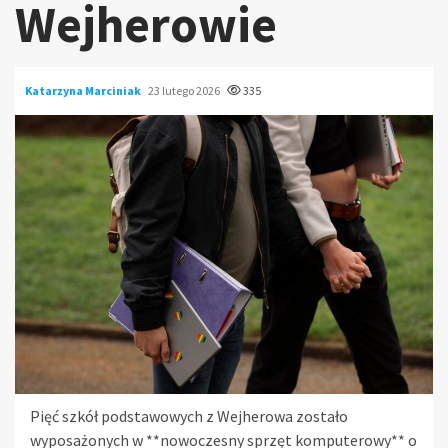
Wejherowie
Katarzyna Marciniak
23 lutego 2026
335
Pięć szkół podstawowych z Wejherowa zostało
wyposażonych w **nowoczesny sprzęt komputerowy** o