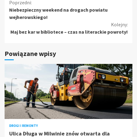
Kontynuuj
Poprzedni:
Niebezpieczny weekend na drogach powiatu
czytanie
wejherowskiego!
Kolejny:
Maj bez kar w bibliotece – czas na literackie powroty!
Powiązane wpisy
DROGI I REMONTY
Ulica Długa w Milwinie znów otwarta dla