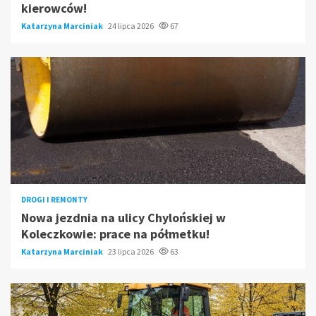
kierowców!
Katarzyna Marciniak
24 lipca 2026
67
DROGI I REMONTY
Nowa jezdnia na ulicy Chylońskiej w
Koleczkowie: prace na półmetku!
Katarzyna Marciniak
23 lipca 2026
63