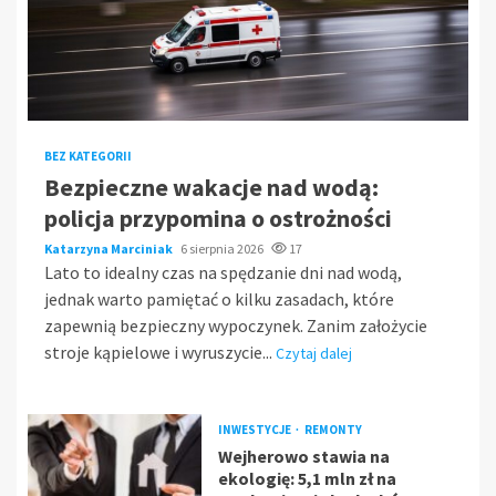
BEZ KATEGORII
Bezpieczne wakacje nad wodą:
policja przypomina o ostrożności
Katarzyna Marciniak
6 sierpnia 2026
17
Lato to idealny czas na spędzanie dni nad wodą,
jednak warto pamiętać o kilku zasadach, które
zapewnią bezpieczny wypoczynek. Zanim założycie
stroje kąpielowe i wyruszycie...
Czytaj dalej
INWESTYCJE
REMONTY
Wejherowo stawia na
ekologię: 5,1 mln zł na