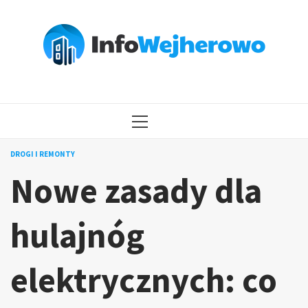
Przejdź
do
treści
MENU
GŁÓWNE
DROGI I REMONTY
Nowe zasady dla
hulajnóg
elektrycznych: co