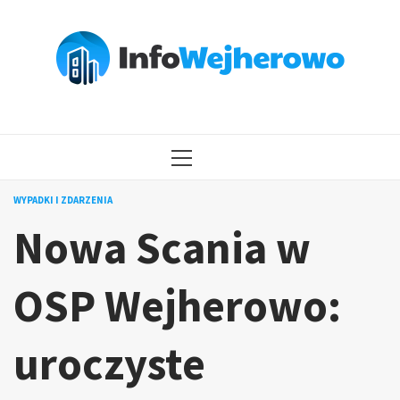
Przejdź
do
treści
MENU
GŁÓWNE
WYPADKI I ZDARZENIA
Nowa Scania w
OSP Wejherowo:
uroczyste