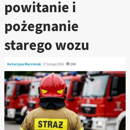
powitanie i
pożegnanie
starego wozu
Katarzyna Marciniak
17 lutego 2026
280