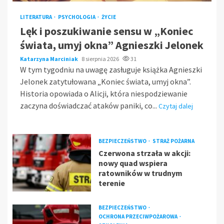
LITERATURA
PSYCHOLOGIA
ŻYCIE
Lęk i poszukiwanie sensu w „Koniec
świata, umyj okna” Agnieszki Jelonek
Katarzyna Marciniak
8 sierpnia 2026
31
W tym tygodniu na uwagę zasługuje książka Agnieszki
Jelonek zatytułowana „Koniec świata, umyj okna”.
Historia opowiada o Alicji, która niespodziewanie
zaczyna doświadczać ataków paniki, co...
Czytaj dalej
BEZPIECZEŃSTWO
STRAŻ POŻARNA
Czerwona strzała w akcji:
nowy quad wspiera
ratowników w trudnym
terenie
BEZPIECZEŃSTWO
OCHRONA PRZECIWPOŻAROWA