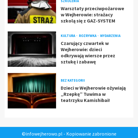
SZKOLENIA
Warsztaty przeciwpożarowe
w Wejherowie: strażacy
szkolą się z GAZ-SYSTEM
KULTURA
ROZRYWKA
WYDARZENIA
Czarujący czwartek w
Wejherowie: dzieci
odkrywają wiersze przez
sztukę i zabawę
BEZ KATEGORII
Dzieci w Wejherowie ożywiają
„Rzepkę” Tuwima w
teatrzyku Kamishibai!
©infowejherowo.pl - Kopiowanie zabronione