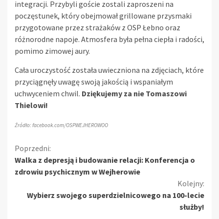
integracji. Przybyli goście zostali zaproszeni na
poczęstunek, który obejmował grillowane przysmaki
przygotowane przez strażaków z OSP Łebno oraz
różnorodne napoje. Atmosfera była pełna ciepła i radości,
pomimo zimowej aury.
Cała uroczystość została uwieczniona na zdjęciach, które
przyciągnęły uwagę swoją jakością i wspaniałym
uchwyceniem chwil.
Dziękujemy za nie Tomaszowi
Thielowi!
Źródło: facebook.com/OSPWEJHEROWOO
Kontynuuj
Poprzedni:
Walka z depresją i budowanie relacji: Konferencja o
czytanie
zdrowiu psychicznym w Wejherowie
Kolejny:
Wybierz swojego superdzielnicowego na 100-lecie
służby!