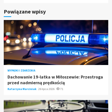
Powiązane wpisy
WYPADKI I ZDARZENIA
Dachowanie 19-latka w Miłoszewie: Przestroga
przed nadmierną prędkością
Katarzyna Marciniak
26 lipca 2026
71