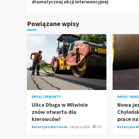
czytanie
dramatycznej akcji interwencyjnej
Powiązane wpisy
DROGI I REMONTY
DROGI I REM
Ulica Długa w Milwinie
Nowa jez
znów otwarta dla
Chylońsk
kierowców!
prace na
Katarzyna Marciniak
24 lipca 2026
70
Katarzyna M