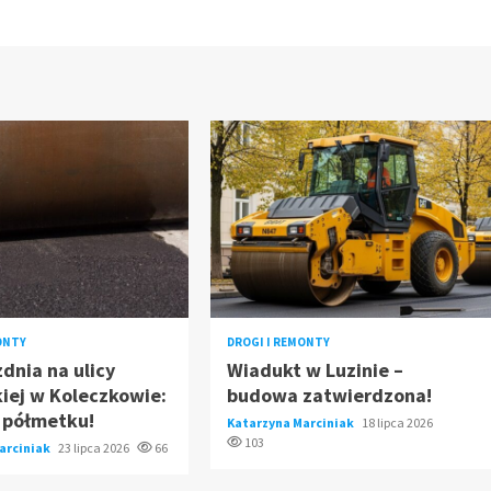
ONTY
DROGI I REMONTY
dnia na ulicy
Wiadukt w Luzinie –
iej w Koleczkowie:
budowa zatwierdzona!
 półmetku!
Katarzyna Marciniak
18 lipca 2026
103
arciniak
23 lipca 2026
66