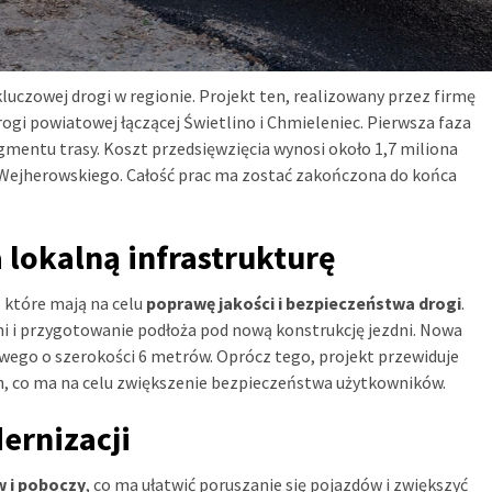
luczowej drogi w regionie. Projekt ten, realizowany przez firmę
rogi powiatowej łączącej Świetlino i Chmieleniec. Pierwsza faza
mentu trasy. Koszt przedsięwzięcia wynosi około 1,7 miliona
 Wejherowskiego. Całość prac ma zostać zakończona do końca
 lokalną infrastrukturę
 które mają na celu
poprawę jakości i bezpieczeństwa drogi
.
hni i przygotowanie podłoża pod nową konstrukcję jezdni. Nowa
ego o szerokości 6 metrów. Oprócz tego, projekt przewiduje
h, co ma na celu zwiększenie bezpieczeństwa użytkowników.
rnizacji
 i poboczy
, co ma ułatwić poruszanie się pojazdów i zwiększyć