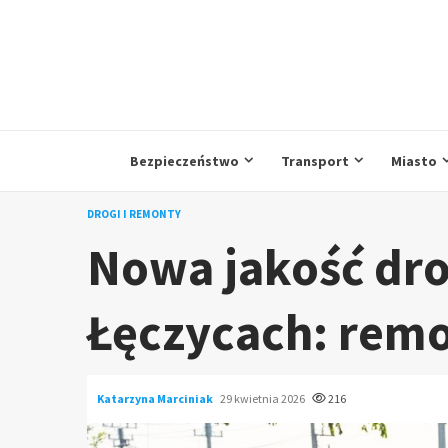
Przejdź
do
treści
Bezpieczeństwo
Transport
Miasto
DROGI I REMONTY
Nowa jakość dr
Łęczycach: remon
Katarzyna Marciniak
29 kwietnia 2026
216