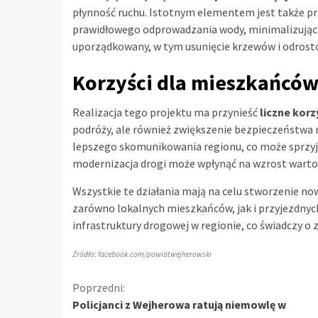
płynność ruchu. Istotnym elementem jest także pr
prawidłowego odprowadzania wody, minimalizując 
uporządkowany, w tym usunięcie krzewów i odrostó
Korzyści dla mieszkańców 
Realizacja tego projektu ma przynieść
liczne kor
podróży, ale również zwiększenie bezpieczeństwa 
lepszego skomunikowania regionu, co może sprzyj
modernizacja drogi może wpłynąć na wzrost wartoś
Wszystkie te działania mają na celu stworzenie n
zarówno lokalnych mieszkańców, jak i przyjezdnych.
infrastruktury drogowej w regionie, co świadczy o
Źródło: facebook.com/powiatwejherowski
Kontynuuj
Poprzedni:
Policjanci z Wejherowa ratują niemowlę w