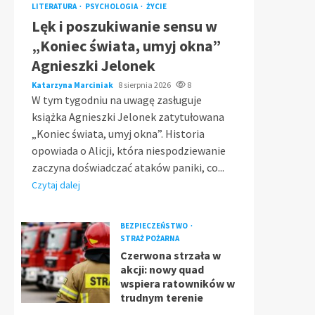
LITERATURA
PSYCHOLOGIA
ŻYCIE
Lęk i poszukiwanie sensu w
„Koniec świata, umyj okna”
Agnieszki Jelonek
Katarzyna Marciniak
8 sierpnia 2026
8
W tym tygodniu na uwagę zasługuje
książka Agnieszki Jelonek zatytułowana
„Koniec świata, umyj okna”. Historia
opowiada o Alicji, która niespodziewanie
zaczyna doświadczać ataków paniki, co...
Czytaj dalej
BEZPIECZEŃSTWO
STRAŻ POŻARNA
Czerwona strzała w
akcji: nowy quad
wspiera ratowników w
trudnym terenie