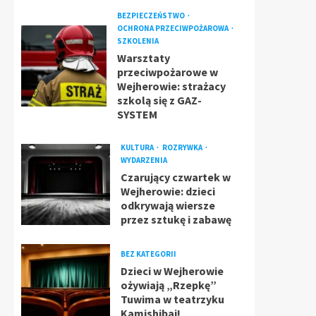
BEZPIECZEŃSTWO
OCHRONA PRZECIWPOŻAROWA
SZKOLENIA
Warsztaty
przeciwpożarowe w
Wejherowie: strażacy
szkolą się z GAZ-
SYSTEM
KULTURA
ROZRYWKA
WYDARZENIA
Czarujący czwartek w
Wejherowie: dzieci
odkrywają wiersze
przez sztukę i zabawę
BEZ KATEGORII
Dzieci w Wejherowie
ożywiają „Rzepkę”
Tuwima w teatrzyku
Kamishibai!