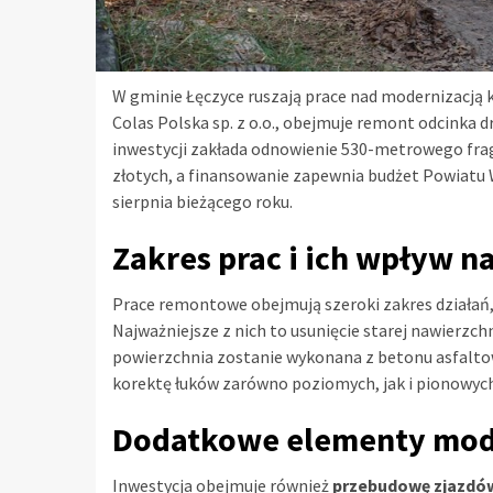
W gminie Łęczyce ruszają prace nad modernizacją k
Colas Polska sp. z o.o., obejmuje remont odcinka d
inwestycji zakłada odnowienie 530-metrowego frag
złotych, a finansowanie zapewnia budżet Powiatu
sierpnia bieżącego roku.
Zakres prac i ich wpływ na
Prace remontowe obejmują szeroki zakres działań,
Najważniejsze z nich to usunięcie starej nawierzc
powierzchnia zostanie wykonana z betonu asfaltow
korektę łuków zarówno poziomych, jak i pionowyc
Dodatkowe elementy mode
Inwestycja obejmuje również
przebudowę zjazdów