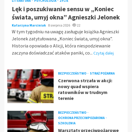
LITERATURA
PSYCHOLOGIA
ŻYCIE
Lęk i poszukiwanie sensu w „Koniec
świata, umyj okna” Agnieszki Jelonek
Katarzyna Marciniak
8 sierpnia 2026
22
W tym tygodniu na uwagę zasługuje książka Agnieszki
Jelonek zatytułowana „Koniec świata, umyj okna”.
Historia opowiada o Alicji, która niespodziewanie
zaczyna doświadczać ataków paniki, co...
Czytaj dalej
BEZPIECZEŃSTWO
STRAŻ POŻARNA
Czerwona strzała w akcji:
nowy quad wspiera
ratowników w trudnym
terenie
BEZPIECZEŃSTWO
OCHRONA PRZECIWPOŻAROWA
SZKOLENIA
Warsztaty przeciwpożarowe