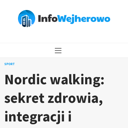
Przejdź
do
treści
MENU
GŁÓWNE
SPORT
Nordic walking:
sekret zdrowia,
integracji i