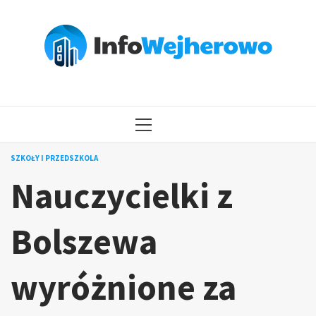
Przejdź
do
treści
MENU
GŁÓWNE
SZKOŁY I PRZEDSZKOLA
Nauczycielki z
Bolszewa
wyróżnione za