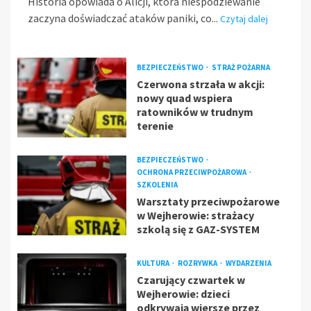
Historia opowiada o Alicji, która niespodziewanie
zaczyna doświadczać ataków paniki, co...
Czytaj dalej
BEZPIECZEŃSTWO
STRAŻ POŻARNA
Czerwona strzała w akcji:
nowy quad wspiera
ratowników w trudnym
terenie
BEZPIECZEŃSTWO
OCHRONA PRZECIWPOŻAROWA
SZKOLENIA
Warsztaty przeciwpożarowe
w Wejherowie: strażacy
szkolą się z GAZ-SYSTEM
KULTURA
ROZRYWKA
WYDARZENIA
Czarujący czwartek w
Wejherowie: dzieci
odkrywają wiersze przez