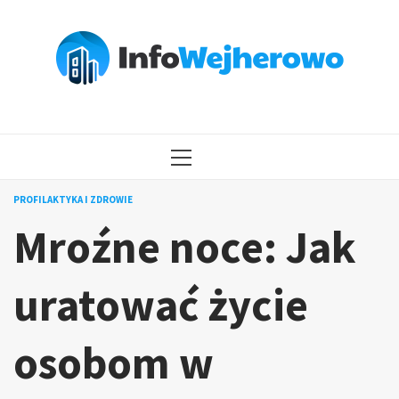
Przejdź
do
treści
MENU
GŁÓWNE
PROFILAKTYKA I ZDROWIE
Mroźne noce: Jak
uratować życie
osobom w