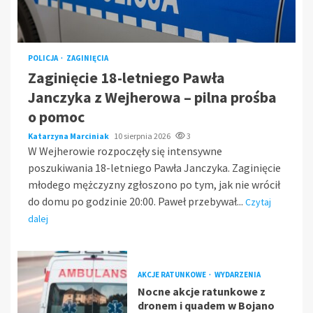
POLICJA
ZAGINIĘCIA
Zaginięcie 18-letniego Pawła
Janczyka z Wejherowa – pilna prośba
o pomoc
Katarzyna Marciniak
10 sierpnia 2026
3
W Wejherowie rozpoczęły się intensywne
poszukiwania 18-letniego Pawła Janczyka. Zaginięcie
młodego mężczyzny zgłoszono po tym, jak nie wrócił
do domu po godzinie 20:00. Paweł przebywał...
Czytaj
dalej
AKCJE RATUNKOWE
WYDARZENIA
Nocne akcje ratunkowe z
dronem i quadem w Bojano