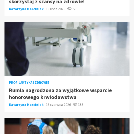
skorzystaj z szansy na zdrowie!
Katarzyna Marciniak
10 lipca 2026
77
PROFILAKTYKA I ZDROWIE
Rumia nagrodzona za wyjątkowe wsparcie
honorowego krwiodawstwa
Katarzyna Marciniak
16 czerwca 2026
135