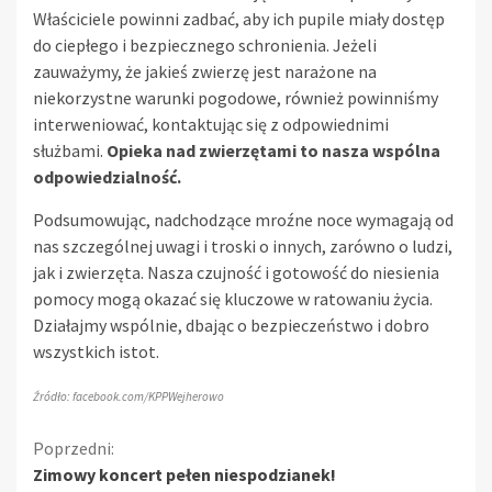
Właściciele powinni zadbać, aby ich pupile miały dostęp
do ciepłego i bezpiecznego schronienia. Jeżeli
zauważymy, że jakieś zwierzę jest narażone na
niekorzystne warunki pogodowe, również powinniśmy
interweniować, kontaktując się z odpowiednimi
służbami.
Opieka nad zwierzętami to nasza wspólna
odpowiedzialność.
Podsumowując, nadchodzące mroźne noce wymagają od
nas szczególnej uwagi i troski o innych, zarówno o ludzi,
jak i zwierzęta. Nasza czujność i gotowość do niesienia
pomocy mogą okazać się kluczowe w ratowaniu życia.
Działajmy wspólnie, dbając o bezpieczeństwo i dobro
wszystkich istot.
Źródło: facebook.com/KPPWejherowo
Kontynuuj
Poprzedni:
Zimowy koncert pełen niespodzianek!