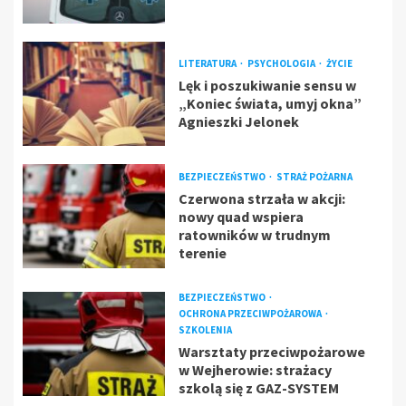
LITERATURA
PSYCHOLOGIA
ŻYCIE
Lęk i poszukiwanie sensu w
„Koniec świata, umyj okna”
Agnieszki Jelonek
BEZPIECZEŃSTWO
STRAŻ POŻARNA
Czerwona strzała w akcji:
nowy quad wspiera
ratowników w trudnym
terenie
BEZPIECZEŃSTWO
OCHRONA PRZECIWPOŻAROWA
SZKOLENIA
Warsztaty przeciwpożarowe
w Wejherowie: strażacy
szkolą się z GAZ-SYSTEM