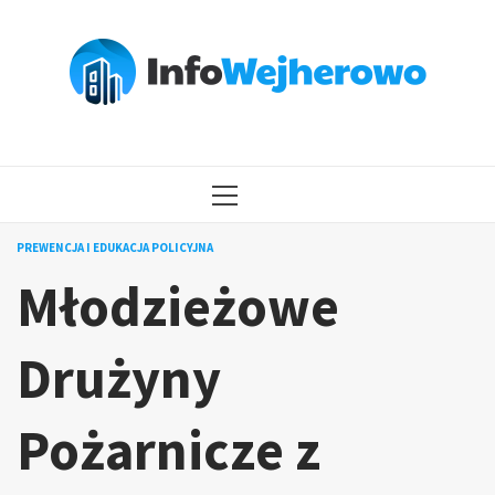
Przejdź
do
treści
MENU
GŁÓWNE
PREWENCJA I EDUKACJA POLICYJNA
Młodzieżowe
Drużyny
Pożarnicze z