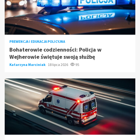
PREWENCJA I EDUKACJA POLICYJNA
Bohaterowie codzienności: Policja w
Wejherowie świętuje swoją służbę
Katarzyna Marciniak
18 lipca 2026
95