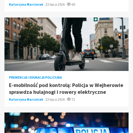
Katarzyna Marciniak
23 lipca 2026
60
PREWENCJA I EDUKACJA POLICYJNA
E-mobilność pod kontrolą: Policja w Wejherowie
sprawdza hulajnogi i rowery elektryczne
Katarzyna Marciniak
23 lipca 2026
72