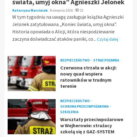
świata, umyj okna” Agnieszki Jelonek
Katarzyna Marciniak
8 sierpnia 2026
32
W tym tygodniu na uwagę zasługuje książka Agnieszki
Jelonek zatytułowana „Koniec świata, umyj okna”.
Historia opowiada o Alicji, która niespodziewanie
zaczyna doświadczać ataków paniki, co...
Czytaj dalej
BEZPIECZEŃSTWO
STRAŻ POŻARNA
Czerwona strzała w akcji:
nowy quad wspiera
ratowników w trudnym
terenie
BEZPIECZEŃSTWO
OCHRONA PRZECIWPOŻAROWA
SZKOLENIA
Warsztaty przeciwpożarowe
w Wejherowie: strażacy
szkolą się z GAZ-SYSTEM