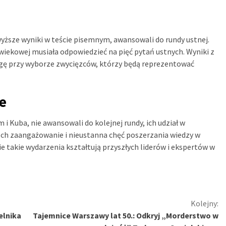
ajwyższe wyniki w teście pisemnym, awansowali do rundy ustnej.
wiekowej musiała odpowiedzieć na pięć pytań ustnych. Wyniki z
wagę przy wyborze zwycięzców, którzy będą reprezentować
e
 i Kuba, nie awansowali do kolejnej rundy, ich udział w
Ich zaangażowanie i nieustanna chęć poszerzania wiedzy w
e takie wydarzenia kształtują przyszłych liderów i ekspertów w
Kolejny:
elnika
Tajemnice Warszawy lat 50.: Odkryj „Morderstwo w