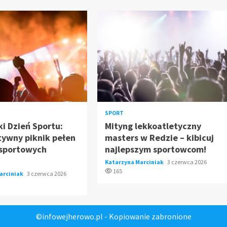
SPORT
i Dzień Sportu:
Mityng lekkoatletyczny
tywny piknik pełen
masters w Redzie – kibicuj
 sportowych
najlepszym sportowcom!
!
Katarzyna Marciniak
3 czerwca 2026
165
arciniak
3 czerwca 2026
©infowejherowo.pl - Kopiowanie zabronione