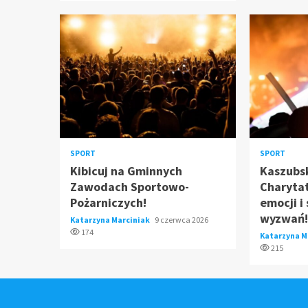
SPORT
SPORT
Kibicuj na Gminnych
Kaszubsk
Zawodach Sportowo-
Charyta
Pożarniczych!
emocji i
wyzwań
Katarzyna Marciniak
9 czerwca 2026
174
Katarzyna M
215