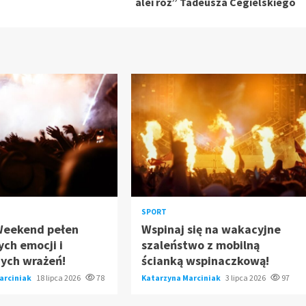
alei róż” Tadeusza Cegielskiego
SPORT
Weekend pełen
Wspinaj się na wakacyjne
ch emocji i
szaleństwo z mobilną
ych wrażeń!
ścianką wspinaczkową!
arciniak
18 lipca 2026
78
Katarzyna Marciniak
3 lipca 2026
97