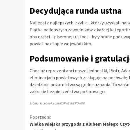
Decydująca runda ustna
Najlepsi z najlepszych, czyli ci, którzy uzyskali n
Piątka najlepszych zawodników z każdej kategorii 
obu części – pisemnej i ustnej – były brane pod u
powiat na etapie wojewódzkim.
Podsumowanie i gratulacj
Chociaż reprezentanci naszej jednostki, Piotr, Adam
eliminacjach powiatowych zasługuje na pochwałę. 
dziedzinie pożarnictwa są godne uznania. To właśni
zakresie bezpieczeństwa pożarowego.
Źródło: facebook.com/OSPWEJHEROWOO
Kontynuuj
Poprzedni:
Wielka wiejska przygoda z Klubem Małego Czyt
czytanie