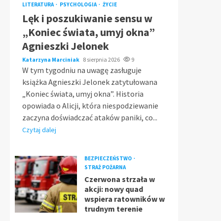
LITERATURA
PSYCHOLOGIA
ŻYCIE
Lęk i poszukiwanie sensu w
„Koniec świata, umyj okna”
Agnieszki Jelonek
Katarzyna Marciniak
8 sierpnia 2026
9
W tym tygodniu na uwagę zasługuje
książka Agnieszki Jelonek zatytułowana
„Koniec świata, umyj okna”. Historia
opowiada o Alicji, która niespodziewanie
zaczyna doświadczać ataków paniki, co...
Czytaj dalej
BEZPIECZEŃSTWO
STRAŻ POŻARNA
Czerwona strzała w
akcji: nowy quad
wspiera ratowników w
trudnym terenie