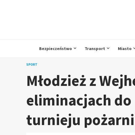
Przejdź
do
treści
Bezpieczeństwo
Transport
Miasto
SPORT
Młodzież z Wej
eliminacjach do
turnieju pożarn