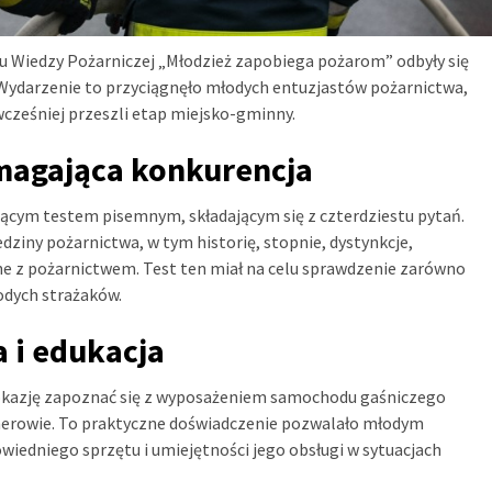
u Wiedzy Pożarniczej „Młodzież zapobiega pożarom” odbyły się
ydarzenie to przyciągnęło młodych entuzjastów pożarnictwa,
wcześniej przeszli etap miejsko-gminny.
magająca konkurencja
jącym testem pisemnym, składającym się z czterdziestu pytań.
dziny pożarnictwa, w tym historię, stopnie, dystynkcje,
ane z pożarnictwem. Test ten miał na celu sprawdzenie zarówno
odych strażaków.
 i edukacja
i okazję zapoznać się z wyposażeniem samochodu gaśniczego
herowie. To praktyczne doświadczenie pozwalało młodym
wiedniego sprzętu i umiejętności jego obsługi w sytuacjach