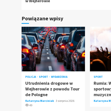
w Wejherowie
Powiązane wpisy
POLICJA
SPORT
WYDARZENIA
SPORT
Utrudnienia drogowe w
Rumia: 
Wejherowie z powodu Tour
sportowy
de Pologne
muzyczn
Katarzyna Marciniak
3 sierpnia 2026
Katarzyna M
49