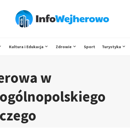
Kultura i Edukacja
Zdrowie
Sport
Turystyka
herowa w
 ogólnopolskiego
iczego