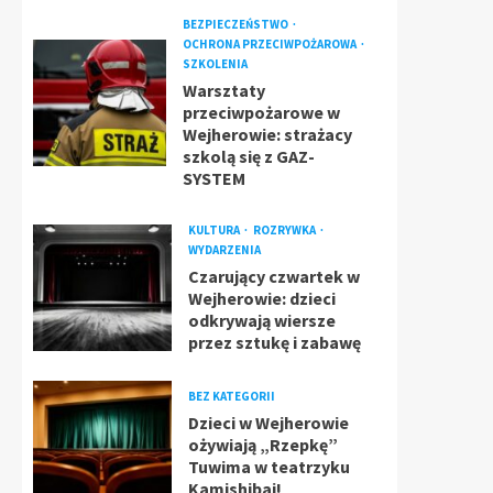
BEZPIECZEŃSTWO
OCHRONA PRZECIWPOŻAROWA
SZKOLENIA
Warsztaty
przeciwpożarowe w
Wejherowie: strażacy
szkolą się z GAZ-
SYSTEM
KULTURA
ROZRYWKA
WYDARZENIA
Czarujący czwartek w
Wejherowie: dzieci
odkrywają wiersze
przez sztukę i zabawę
BEZ KATEGORII
Dzieci w Wejherowie
ożywiają „Rzepkę”
Tuwima w teatrzyku
Kamishibai!