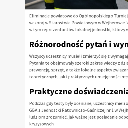
Eliminacje powiatowe do Ogólnopolskiego Turniej
wczoraj w Starostwie Powiatowym w Wejherowie. W
w tym reprezentantów lokalnej jednostki, którzy 
Różnorodność pytań i wy
Wszyscy uczestnicy musieli zmierzyć się z wymaga
Pytania te obejmowały szeroki zakres wiedzy z dzie
prewencję, sprzęt, a także lokalne aspekty związ
teoretycznych, jak i praktycznych umiejętności mł
Praktyczne doświadczenia
Podczas gdy testy były oceniane, uczestnicy miel
GBA z Jednostki Ratowniczo-Gaśniczej nr 1 w Wej
ludziom zrozumieć, jak ważne jest posiadanie odpo
kryzysowych.