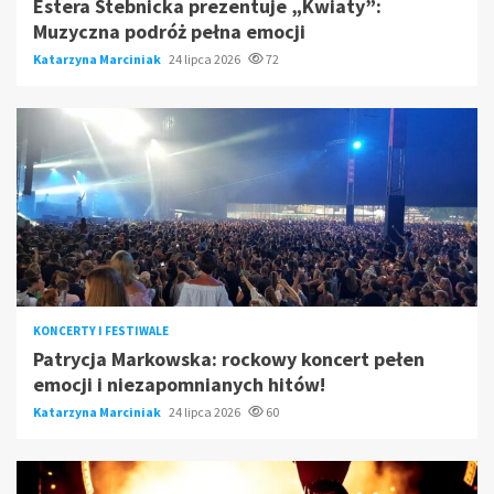
Estera Stebnicka prezentuje „Kwiaty”:
Muzyczna podróż pełna emocji
Katarzyna Marciniak
24 lipca 2026
72
KONCERTY I FESTIWALE
Patrycja Markowska: rockowy koncert pełen
emocji i niezapomnianych hitów!
Katarzyna Marciniak
24 lipca 2026
60