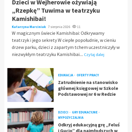
Dzieci w Wejherowie ożywiają
„Rzepkę” Tuwima w teatrzyku
Kamishibai!
Katarzyna Marciniak
7 sierpnia 2026
11
W magicznym świecie Kamishibai: Odkrywamy
teatrzyk i jego sekrety W ciepłe popołudnie, w cieniu
drzew parku, dzieci z zapartym tchem uczestniczyły w
niezwykłym teatrzyku Kamishibai....
Czytaj dalej
EDUKACJA
OFERTY PRACY
Zatrudnienie na stanowisko
głównej księgowej w Szkole
Podstawowej nr 6 w Redzie
DZIECI
GRY EDUKACYJNE
WYPOŻYCZALNIA
Odkryj edukacyjną grę „Feluś
i Gucio” dla najmłodszych w