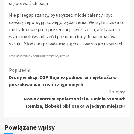
się porwać ich pasji.
Nie przegap szansy, by usłyszeć młode talenty i być
częścią tego wyjątkowego wydarzenia. Wersy.Bit.Cisza to
nie tylko okazja do prezentacji twórczości, ale także do
wymiany doświadczeń i poznania innych pasjonatów
sztuki. Młodzi naprawdę mają głos – i warto go usłyszeć!
źródło: facebook.com/BibliotekaWejherowo
Kontynuuj
Poprzedni:
Drony w akcji: OSP Bojano podnosi umiejętności w
czytanie
poszukiwaniach osób zaginionych
Kolejny:
Nowe centrum społeczności w Gminie Szemud:
Remiza, żłobek i biblioteka w jednym miejscu!
Powiązane wpisy