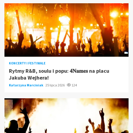
KONCERTY I FESTIWALE
Rytmy R&B, soulu i popu: 𝟒𝐍𝐚𝐦𝐞𝐬 na placu
Jakuba Wejhera!
Katarzyna Marciniak
25 lipca 2026
124