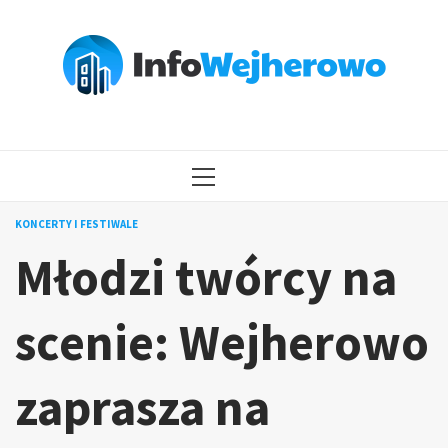
Przejdź
do
treści
MENU
GŁÓWNE
KONCERTY I FESTIWALE
Młodzi twórcy na
scenie: Wejherowo
zaprasza na