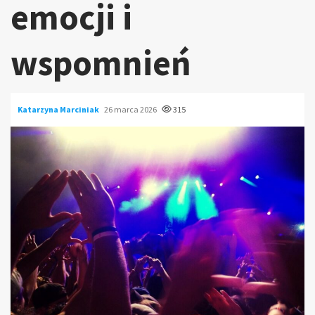
emocji i
wspomnień
Katarzyna Marciniak
26 marca 2026
315