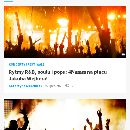
KONCERTY I FESTIWALE
Rytmy R&B, soulu i popu: 𝟒𝐍𝐚𝐦𝐞𝐬 na placu
Jakuba Wejhera!
Katarzyna Marciniak
25 lipca 2026
128