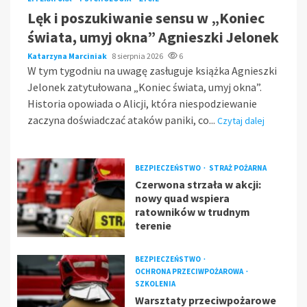
Lęk i poszukiwanie sensu w „Koniec
świata, umyj okna” Agnieszki Jelonek
Katarzyna Marciniak
8 sierpnia 2026
6
W tym tygodniu na uwagę zasługuje książka Agnieszki
Jelonek zatytułowana „Koniec świata, umyj okna”.
Historia opowiada o Alicji, która niespodziewanie
zaczyna doświadczać ataków paniki, co...
Czytaj dalej
BEZPIECZEŃSTWO
STRAŻ POŻARNA
Czerwona strzała w akcji:
nowy quad wspiera
ratowników w trudnym
terenie
BEZPIECZEŃSTWO
OCHRONA PRZECIWPOŻAROWA
SZKOLENIA
Warsztaty przeciwpożarowe