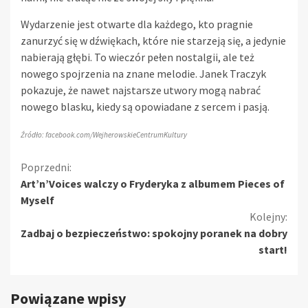
Wydarzenie jest otwarte dla każdego, kto pragnie
zanurzyć się w dźwiękach, które nie starzeją się, a jedynie
nabierają głębi. To wieczór pełen nostalgii, ale też
nowego spojrzenia na znane melodie. Janek Traczyk
pokazuje, że nawet najstarsze utwory mogą nabrać
nowego blasku, kiedy są opowiadane z sercem i pasją.
Źródło: facebook.com/WejherowskieCentrumKultury
Kontynuuj
Poprzedni:
Art’n’Voices walczy o Fryderyka z albumem Pieces of
czytanie
Myself
Kolejny:
Zadbaj o bezpieczeństwo: spokojny poranek na dobry
start!
Powiązane wpisy