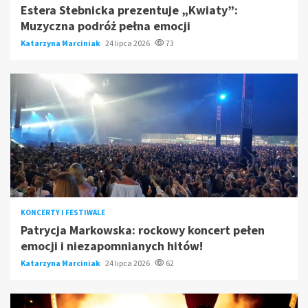
Estera Stebnicka prezentuje „Kwiaty”:
Muzyczna podróż pełna emocji
Katarzyna Marciniak
24 lipca 2026
73
KONCERTY I FESTIWALE
Patrycja Markowska: rockowy koncert pełen
emocji i niezapomnianych hitów!
Katarzyna Marciniak
24 lipca 2026
62