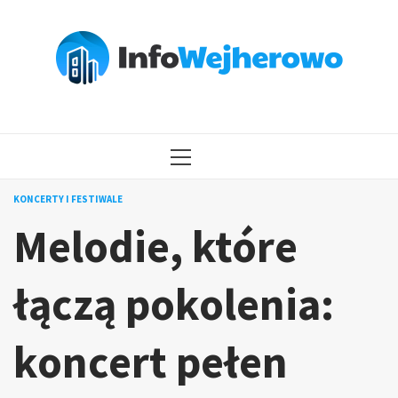
Przejdź
do
treści
MENU
GŁÓWNE
KONCERTY I FESTIWALE
Melodie, które
łączą pokolenia:
koncert pełen