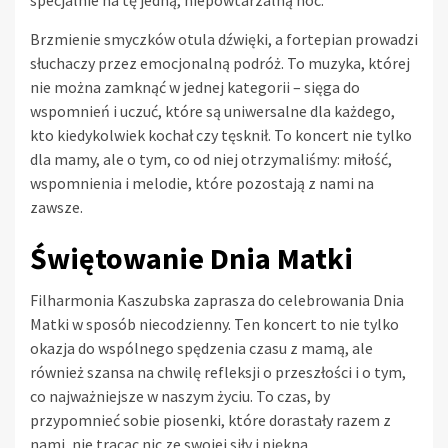
specjalnie na tę jedną, niepowtarzalną noc.
Brzmienie smyczków otula dźwięki, a fortepian prowadzi
słuchaczy przez emocjonalną podróż. To muzyka, której
nie można zamknąć w jednej kategorii – sięga do
wspomnień i uczuć, które są uniwersalne dla każdego,
kto kiedykolwiek kochał czy tęsknił. To koncert nie tylko
dla mamy, ale o tym, co od niej otrzymaliśmy: miłość,
wspomnienia i melodie, które pozostają z nami na
zawsze.
Świętowanie Dnia Matki
Filharmonia Kaszubska zaprasza do celebrowania Dnia
Matki w sposób niecodzienny. Ten koncert to nie tylko
okazja do wspólnego spędzenia czasu z mamą, ale
również szansa na chwilę refleksji o przeszłości i o tym,
co najważniejsze w naszym życiu. To czas, by
przypomnieć sobie piosenki, które dorastały razem z
nami, nie tracąc nic ze swojej siły i piękna.