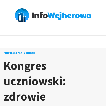
Przejdź
do
treści
MENU
GŁÓWNE
PROFILAKTYKA I ZDROWIE
Kongres
uczniowski:
zdrowie