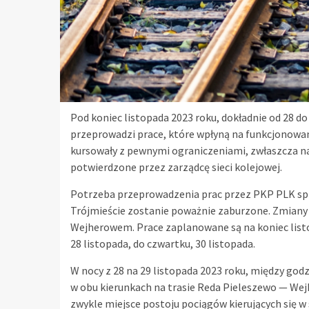
Pod koniec listopada 2023 roku, dokładnie od 28 do
przeprowadzi prace, które wpłyną na funkcjonowani
kursowały z pewnymi ograniczeniami, zwłaszcza na 
potwierdzone przez zarządcę sieci kolejowej.
Potrzeba przeprowadzenia prac przez PKP PLK spra
Trójmieście zostanie poważnie zaburzone. Zmiany
Wejherowem. Prace zaplanowane są na koniec listo
28 listopada, do czwartku, 30 listopada.
W nocy z 28 na 29 listopada 2023 roku, między godzin
w obu kierunkach na trasie Reda Pieleszewo — Wej
zwykle miejsce postoju pociągów kierujących się w