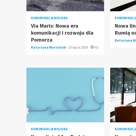
KOMUNIKACJA MIEJSKA
KOMUNIKACJA
Via Maris: Nowa era
Nowa lin
komunikacji i rozwoju dla
Rumią od
Pomorza
Katarzyna M
Katarzyna Marciniak
23 lipca 2026
61
KOMUNIKACJA MIEJSKA
KOMUNIKACJA