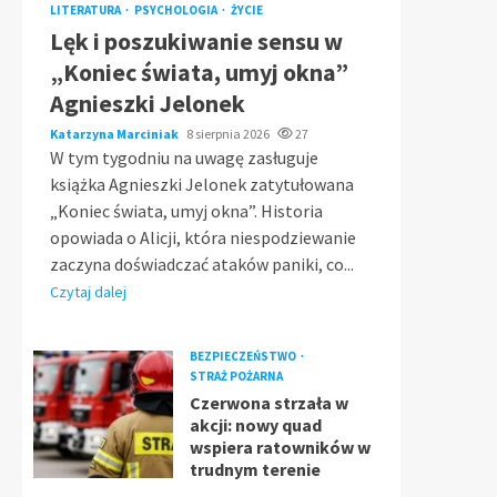
LITERATURA
PSYCHOLOGIA
ŻYCIE
Lęk i poszukiwanie sensu w
„Koniec świata, umyj okna”
Agnieszki Jelonek
Katarzyna Marciniak
8 sierpnia 2026
27
W tym tygodniu na uwagę zasługuje
książka Agnieszki Jelonek zatytułowana
„Koniec świata, umyj okna”. Historia
opowiada o Alicji, która niespodziewanie
zaczyna doświadczać ataków paniki, co...
Czytaj dalej
BEZPIECZEŃSTWO
STRAŻ POŻARNA
Czerwona strzała w
akcji: nowy quad
wspiera ratowników w
trudnym terenie