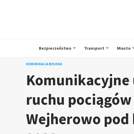
Przejdź
do
treści
Bezpieczeństwo
Transport
Miasto
KOMUNIKACJA MIEJSKA
Komunikacyjne 
ruchu pociągów 
Wejherowo pod k