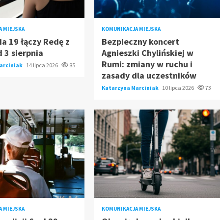
 MIEJSKA
KOMUNIKACJA MIEJSKA
ia 19 łączy Redę z
Bezpieczny koncert
 3 sierpnia
Agnieszki Chylińskiej w
Rumi: zmiany w ruchu i
arciniak
14 lipca 2026
85
zasady dla uczestników
Katarzyna Marciniak
10 lipca 2026
73
 MIEJSKA
KOMUNIKACJA MIEJSKA