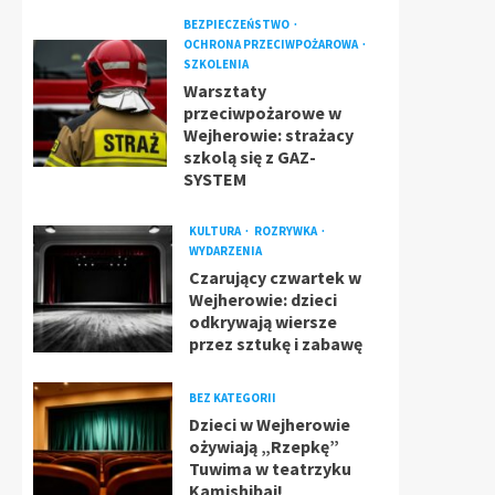
BEZPIECZEŃSTWO
OCHRONA PRZECIWPOŻAROWA
SZKOLENIA
Warsztaty
przeciwpożarowe w
Wejherowie: strażacy
szkolą się z GAZ-
SYSTEM
KULTURA
ROZRYWKA
WYDARZENIA
Czarujący czwartek w
Wejherowie: dzieci
odkrywają wiersze
przez sztukę i zabawę
BEZ KATEGORII
Dzieci w Wejherowie
ożywiają „Rzepkę”
Tuwima w teatrzyku
Kamishibai!