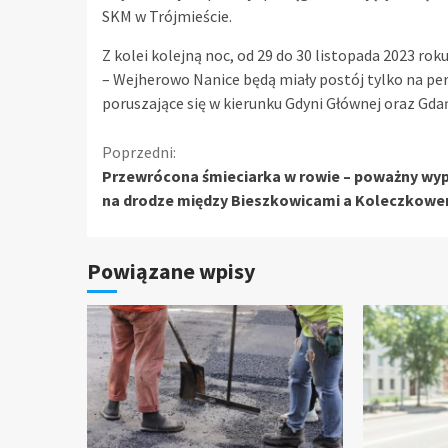
SKM w Trójmieście.
Z kolei kolejną noc, od 29 do 30 listopada 2023 ro
– Wejherowo Nanice będą miały postój tylko na pe
poruszające się w kierunku Gdyni Głównej oraz Gda
Kontynuuj
Poprzedni:
Przewrócona śmieciarka w rowie – poważny wy
czytanie
na drodze między Bieszkowicami a Koleczkow
Powiązane wpisy