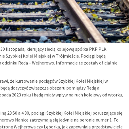
 30 listopada, kierujący siecią kolejową spółka PKP PLK
e Szybkiej Kolei Miejskiej w Trójmieście. Pociągi będą
odcinku Reda – Wejherowo. Informacje te zostały oficjalnie
wi, że kursowanie pociągów Szybkiej Kolei Miejskiej w
 będą dotyczyć zwłaszcza obszaru pomiędzy Redą a
pada 2023 roku i będą miały wpływ na ruch kolejowy od wtorku,
ą 23:50 a 4:30, pociągi Szybkiej Kolei Miejskiej poruszające się
herowo Nanice zatrzymają się jedynie na peronie numer 1. To
 stronę Wejherowa czy Lęborka, jak zapewniają przedstawiciele