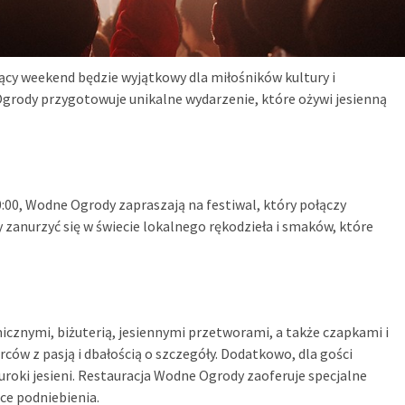
y weekend będzie wyjątkowy dla miłośników kultury i
Ogrody przygotowuje unikalne wydarzenie, które ożywi jesienną
0:00, Wodne Ogrody zapraszają na festiwal, który połączy
 zanurzyć się w świecie lokalnego rękodzieła i smaków, które
micznymi, biżuterią, jesiennymi przetworami, a także czapkami i
ów z pasją i dbałością o szczegóły. Dodatkowo, dla gości
uroki jesieni. Restauracja Wodne Ogrody zaoferuje specjalne
ce podniebienia.