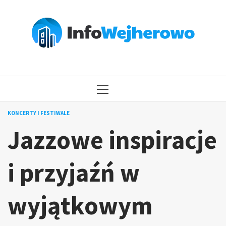
Przejdź
do
treści
MENU
GŁÓWNE
KONCERTY I FESTIWALE
Jazzowe inspiracje
i przyjaźń w
wyjątkowym