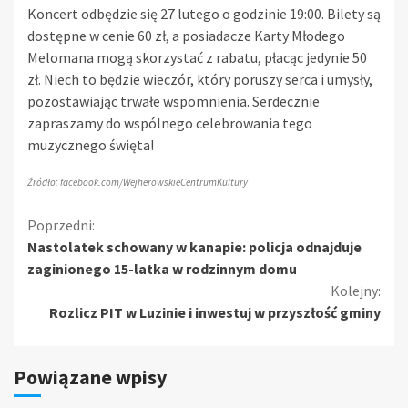
Koncert odbędzie się 27 lutego o godzinie 19:00. Bilety są
dostępne w cenie 60 zł, a posiadacze Karty Młodego
Melomana mogą skorzystać z rabatu, płacąc jedynie 50
zł. Niech to będzie wieczór, który poruszy serca i umysły,
pozostawiając trwałe wspomnienia. Serdecznie
zapraszamy do wspólnego celebrowania tego
muzycznego święta!
Źródło: facebook.com/WejherowskieCentrumKultury
Kontynuuj
Poprzedni:
Nastolatek schowany w kanapie: policja odnajduje
czytanie
zaginionego 15-latka w rodzinnym domu
Kolejny:
Rozlicz PIT w Luzinie i inwestuj w przyszłość gminy
Powiązane wpisy