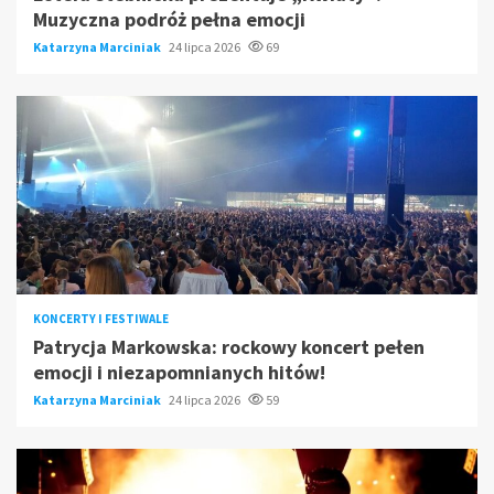
Muzyczna podróż pełna emocji
Katarzyna Marciniak
24 lipca 2026
69
KONCERTY I FESTIWALE
Patrycja Markowska: rockowy koncert pełen
emocji i niezapomnianych hitów!
Katarzyna Marciniak
24 lipca 2026
59