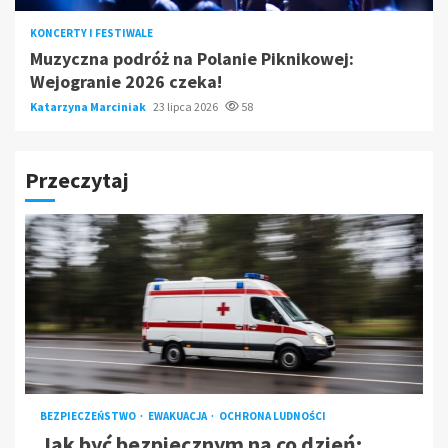
KONCERTY I FESTIWALE
Muzyczna podróż na Polanie Piknikowej:
Wejogranie 2026 czeka!
Katarzyna Marciniak
23 lipca 2026
58
Przeczytaj
BEZPIECZEŃSTWO
EWAKUACJA
OCHRONA LUDNOŚCI
Jak być bezpiecznym na co dzień: