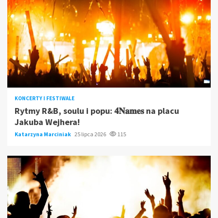
KONCERTY I FESTIWALE
Rytmy R&B, soulu i popu: 𝟒𝐍𝐚𝐦𝐞𝐬 na placu
Jakuba Wejhera!
Katarzyna Marciniak
25 lipca 2026
115