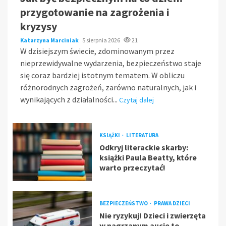
przygotowanie na zagrożenia i
kryzysy
Katarzyna Marciniak
5 sierpnia 2026
21
W dzisiejszym świecie, zdominowanym przez
nieprzewidywalne wydarzenia, bezpieczeństwo staje
się coraz bardziej istotnym tematem. W obliczu
różnorodnych zagrożeń, zarówno naturalnych, jak i
wynikających z działalności...
Czytaj dalej
KSIĄŻKI
LITERATURA
Odkryj literackie skarby:
książki Paula Beatty, które
warto przeczytać!
BEZPIECZEŃSTWO
PRAWA DZIECI
Nie ryzykuj! Dzieci i zwierzęta
w nagrzanym aucie to