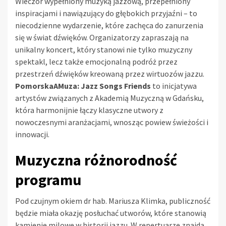
Wieczór wypełniony muzyką jazzową, przepełniony
inspiracjami i nawiązujący do głębokich przyjaźni – to
niecodzienne wydarzenie, które zachęca do zanurzenia
się w świat dźwięków. Organizatorzy zapraszają na
unikalny koncert, który stanowi nie tylko muzyczny
spektakl, lecz także emocjonalną podróż przez
przestrzeń dźwięków kreowaną przez wirtuozów jazzu.
PomorskaAMuza: Jazz Songs Friends
to inicjatywa
artystów związanych z Akademią Muzyczną w Gdańsku,
która harmonijnie łączy klasyczne utwory z
nowoczesnymi aranżacjami, wnosząc powiew świeżości i
innowacji.
Muzyczna różnorodność
programu
Pod czujnym okiem dr hab. Mariusza Klimka, publiczność
będzie miała okazję posłuchać utworów, które stanowią
kamienie milowe w historii jazzu. W repertuarze znajdą