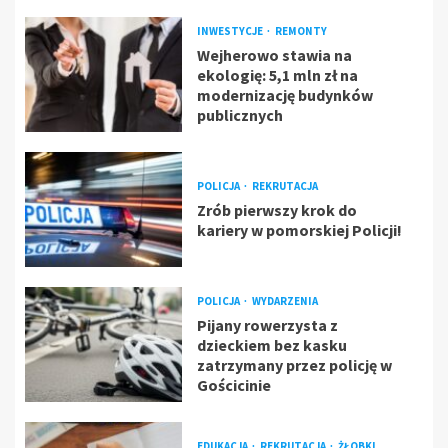
INWESTYCJE
REMONTY
Wejherowo stawia na
ekologię: 5,1 mln zł na
modernizację budynków
publicznych
POLICJA
REKRUTACJA
Zrób pierwszy krok do
kariery w pomorskiej Policji!
POLICJA
WYDARZENIA
Pijany rowerzysta z
dzieckiem bez kasku
zatrzymany przez policję w
Gościcinie
EDUKACJA
REKRUTACJA
ŻŁOBKI