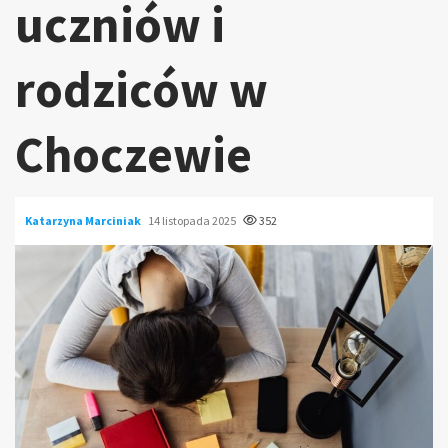
uczniów i
rodziców w
Choczewie
Katarzyna Marciniak
14 listopada 2025
352