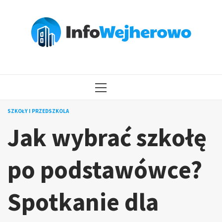
Przejdź
do
treści
MENU
GŁÓWNE
SZKOŁY I PRZEDSZKOLA
Jak wybrać szkołę
po podstawówce?
Spotkanie dla