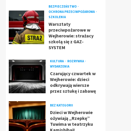
BEZPIECZEŃSTWO
OCHRONA PRZECIWPOŻAROWA
SZKOLENIA
Warsztaty
przeciwpożarowe w
Wejherowie: strażacy
szkolą się z GAZ-
SYSTEM
KULTURA
ROZRYWKA
WYDARZENIA
Czarujący czwartek w
Wejherowie: dzieci
odkrywają wiersze
przez sztukę i zabawę
BEZ KATEGORII
Dzieci w Wejherowie
ożywiają „Rzepkę”
Tuwima w teatrzyku
Kamishibai!