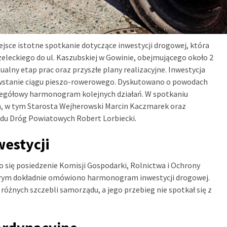
sce istotne spotkanie dotyczące inwestycji drogowej, która
leckiego do ul. Kaszubskiej w Gowinie, obejmującego około 2
lny etap prac oraz przyszłe plany realizacyjne. Inwestycja
powstanie ciągu pieszo-rowerowego. Dyskutowano o powodach
zegółowy harmonogram kolejnych działań. W spotkaniu
ch, w tym Starosta Wejherowski Marcin Kaczmarek oraz
ządu Dróg Powiatowych Robert Lorbiecki.
westycji
ło się posiedzenie Komisji Gospodarki, Rolnictwa i Ochrony
órym dokładnie omówiono harmonogram inwestycji drogowej.
różnych szczebli samorządu, a jego przebieg nie spotkał się z