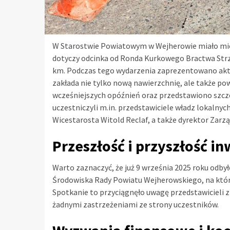
W Starostwie Powiatowym w Wejherowie miało miej
dotyczy odcinka od Ronda Kurkowego Bractwa Strze
km. Podczas tego wydarzenia zaprezentowano aktua
zakłada nie tylko nową nawierzchnię, ale także 
wcześniejszych opóźnień oraz przedstawiono szc
uczestniczyli m.in. przedstawiciele władz lokalny
Wicestarosta Witold Reclaf, a także dyrektor Zar
Przeszłość i przyszłość in
Warto zaznaczyć, że już 9 września 2025 roku odby
Środowiska Rady Powiatu Wejherowskiego, na kt
Spotkanie to przyciągnęło uwagę przedstawicieli z 
żadnymi zastrzeżeniami ze strony uczestników.