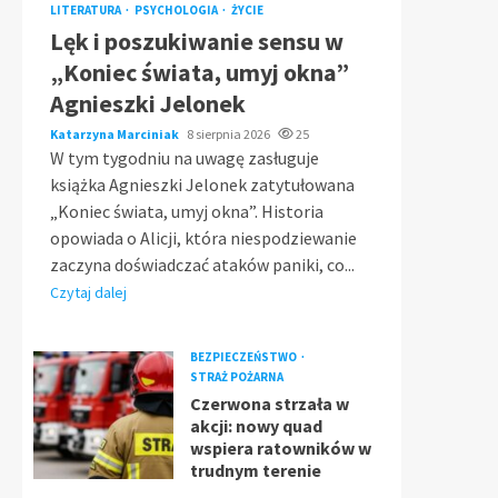
LITERATURA
PSYCHOLOGIA
ŻYCIE
Lęk i poszukiwanie sensu w
„Koniec świata, umyj okna”
Agnieszki Jelonek
Katarzyna Marciniak
8 sierpnia 2026
25
W tym tygodniu na uwagę zasługuje
książka Agnieszki Jelonek zatytułowana
„Koniec świata, umyj okna”. Historia
opowiada o Alicji, która niespodziewanie
zaczyna doświadczać ataków paniki, co...
Czytaj dalej
BEZPIECZEŃSTWO
STRAŻ POŻARNA
Czerwona strzała w
akcji: nowy quad
wspiera ratowników w
trudnym terenie