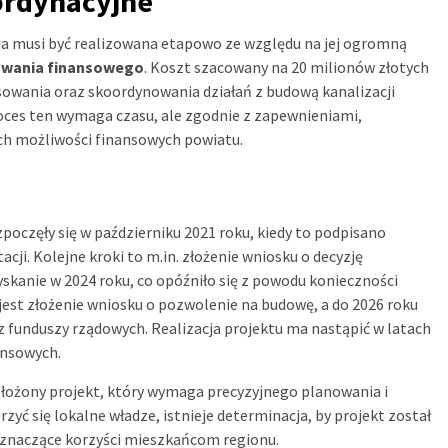
ordynacyjne
cja musi być realizowana etapowo ze względu na jej ogromną
owania finansowego
. Koszt szacowany na 20 milionów złotych
owania oraz skoordynowania działań z budową kanalizacji
oces ten wymaga czasu, ale zgodnie z zapewnieniami,
ch możliwości finansowych powiatu.
poczęły się w październiku 2021 roku, kiedy to podpisano
i. Kolejne kroki to m.in. złożenie wniosku o decyzję
yskanie w 2024 roku, co opóźniło się z powodu konieczności
est złożenie wniosku o pozwolenie na budowę, a do 2026 roku
 z funduszy rządowych. Realizacja projektu ma nastąpić w latach
ansowych.
łożony projekt, który wymaga precyzyjnego planowania i
yć się lokalne władze, istnieje determinacja, by projekt został
e znaczące korzyści mieszkańcom regionu.