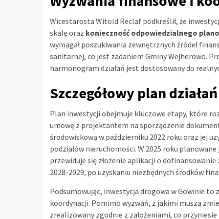
Wyzwania finansowe i ko
Wicestarosta Witold Reclaf podkreślił, że inwesty
skalę oraz
konieczność odpowiedzialnego plan
wymagał poszukiwania zewnętrznych źródeł finans
sanitarnej, co jest zadaniem Gminy Wejherowo. Pr
harmonogram działań jest dostosowany do realny
Szczegółowy plan działań
Plan inwestycji obejmuje kluczowe etapy, które roz
umowę z projektantem na sporządzenie dokumentacj
środowiskową w październiku 2022 roku oraz jej uz
podziałów nieruchomości. W 2025 roku planowane j
przewiduje się złożenie aplikacji o dofinansowanie
2028-2029, po uzyskaniu niezbędnych środków fin
Podsumowując, inwestycja drogowa w Gowinie to z
koordynacji. Pomimo wyzwań, z jakimi muszą zmierz
zrealizowany zgodnie z założeniami, co przyniesi