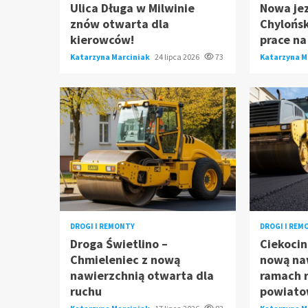
Ulica Długa w Milwinie
Nowa jez
znów otwarta dla
Chylońsk
kierowców!
prace na
Katarzyna Marciniak
24 lipca 2026
73
Katarzyna M
DROGI I REMONTY
DROGI I REM
Droga Świetlino –
Ciekocin
Chmieleniec z nową
nową na
nawierzchnią otwarta dla
ramach 
ruchu
powiato