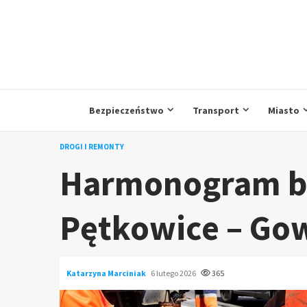
Przejdź
do
treści
Bezpieczeństwo
Transport
Miasto
DROGI I REMONTY
Harmonogram b
Pętkowice – Go
Katarzyna Marciniak
6 lutego 2026
365