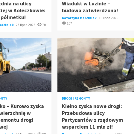
dnia na ulicy
Wiadukt w Luzinie –
iej w Koleczkowie:
budowa zatwierdzona!
 półmetku!
Katarzyna Marciniak
18 lipca 2026
107
arciniak
23 lipca 2026
70
ONTY
DROGI I REMONTY
ko – Kurowo zyska
Kielno zyska nowe drogi:
wierzchnię w
Przebudowa ulicy
remontu drogi
Partyzantów z rządowym
wej
wsparciem 11 mln zł!