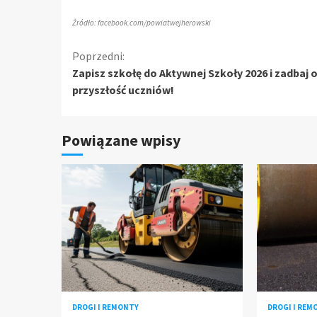
Źródło: facebook.com/powiatwejherowski
Kontynuuj
Poprzedni:
Zapisz szkołę do Aktywnej Szkoły 2026 i zadbaj 
czytanie
przyszłość uczniów!
Powiązane wpisy
DROGI I REMONTY
DROGI I REM