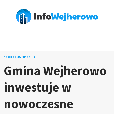
Przejdź
do
treści
MENU
GŁÓWNE
SZKOŁY I PRZEDSZKOLA
Gmina Wejherowo
inwestuje w
nowoczesne