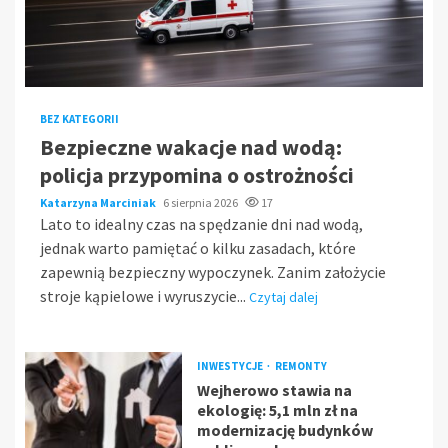
BEZ KATEGORII
Bezpieczne wakacje nad wodą:
policja przypomina o ostrożności
Katarzyna Marciniak
6 sierpnia 2026
17
Lato to idealny czas na spędzanie dni nad wodą,
jednak warto pamiętać o kilku zasadach, które
zapewnią bezpieczny wypoczynek. Zanim założycie
stroje kąpielowe i wyruszycie...
Czytaj dalej
INWESTYCJE
REMONTY
Wejherowo stawia na
ekologię: 5,1 mln zł na
modernizację budynków