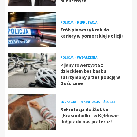
publicznych
POLICJA
REKRUTACJA
Zrób pierwszy krok do
kariery w pomorskiej Policji!
POLICJA
WYDARZENIA
Pijany rowerzysta z
dzieckiem bez kasku
zatrzymany przez policję w
Gościcinie
EDUKACJA
REKRUTACJA
ŻŁOBKI
Rekrutacja do Żłobka
„Krasnoludki” w Kębłowie –
dołącz do nas już teraz!