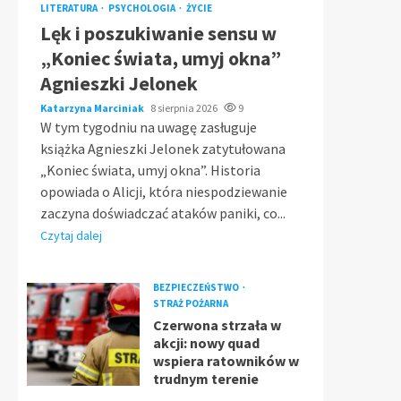
LITERATURA
PSYCHOLOGIA
ŻYCIE
Lęk i poszukiwanie sensu w
„Koniec świata, umyj okna”
Agnieszki Jelonek
Katarzyna Marciniak
8 sierpnia 2026
9
W tym tygodniu na uwagę zasługuje
książka Agnieszki Jelonek zatytułowana
„Koniec świata, umyj okna”. Historia
opowiada o Alicji, która niespodziewanie
zaczyna doświadczać ataków paniki, co...
Czytaj dalej
BEZPIECZEŃSTWO
STRAŻ POŻARNA
Czerwona strzała w
akcji: nowy quad
wspiera ratowników w
trudnym terenie