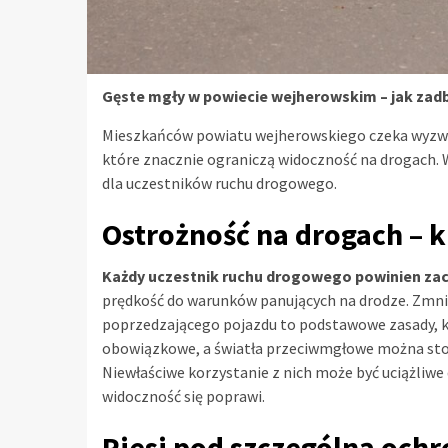
Gęste mgły w powiecie wejherowskim – jak zad
Mieszkańców powiatu wejherowskiego czeka wyzwa
które znacznie ograniczą widoczność na drogach.
dla uczestników ruchu drogowego.
Ostrożność na drogach – 
Każdy uczestnik ruchu drogowego powinien za
prędkość do warunków panujących na drodze. Zmnie
poprzedzającego pojazdu to podstawowe zasady, kt
obowiązkowe, a światła przeciwmgłowe można stoso
Niewłaściwe korzystanie z nich może być uciążliwe 
widoczność się poprawi.
Piesi pod szczególną och