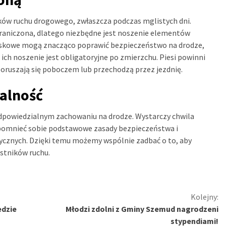
ików ruchu drogowego, zwłaszcza podczas mglistych dni.
raniczona, dlatego niezbędne jest noszenie elementów
laskowe mogą znacząco poprawić bezpieczeństwo na drodze,
e ich noszenie jest obligatoryjne po zmierzchu. Piesi powinni
 poruszają się poboczem lub przechodzą przez jezdnię.
alność
 odpowiedzialnym zachowaniu na drodze. Wystarczy chwila
ypomnieć sobie podstawowe zasady bezpieczeństwa i
cznych. Dzięki temu możemy wspólnie zadbać o to, aby
stników ruchu.
Kolejny:
edzie
Młodzi zdolni z Gminy Szemud nagrodzeni
stypendiami!