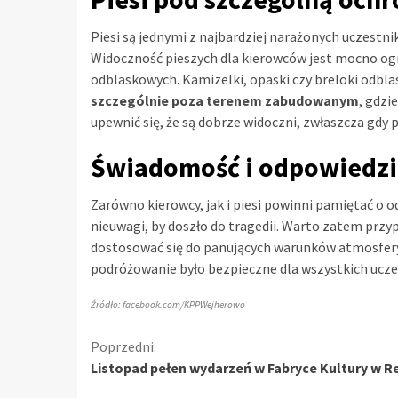
Piesi są jednymi z najbardziej narażonych uczestn
Widoczność pieszych dla kierowców jest mocno og
odblaskowych. Kamizelki, opaski czy breloki odb
szczególnie poza terenem zabudowanym
, gdzi
upewnić się, że są dobrze widoczni, zwłaszcza gdy
Świadomość i odpowiedzi
Zarówno kierowcy, jak i piesi powinni pamiętać o
nieuwagi, by doszło do tragedii. Warto zatem prz
dostosować się do panujących warunków atmosfery
podróżowanie było bezpieczne dla wszystkich ucze
Źródło: facebook.com/KPPWejherowo
Kontynuuj
Poprzedni:
Listopad pełen wydarzeń w Fabryce Kultury w R
czytanie