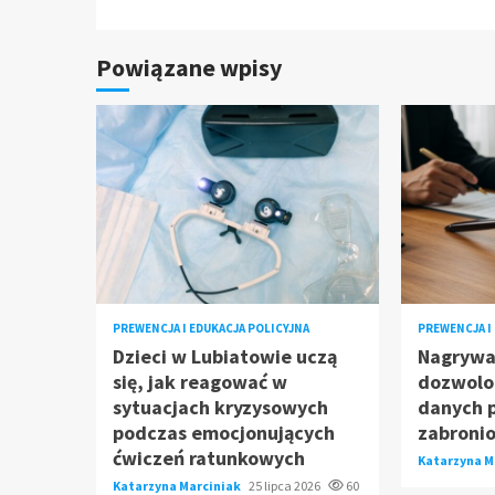
Powiązane wpisy
PREWENCJA I EDUKACJA POLICYJNA
PREWENCJA I
Dzieci w Lubiatowie uczą
Nagrywa
się, jak reagować w
dozwolon
sytuacjach kryzysowych
danych 
podczas emocjonujących
zabroni
ćwiczeń ratunkowych
Katarzyna M
Katarzyna Marciniak
25 lipca 2026
60