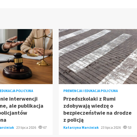
 EDUKACJA POLICYJNA
PREWENCJA I EDUKACJA POLICYJNA
nie interwencji
Przedszkolaki z Rumi
e, ale publikacja
zdobywają wiedzę o
policjantów
bezpieczeństwie na drodze
ona
z policją
arciniak
23 lipca 2026
67
Katarzyna Marciniak
23 lipca 2026
53