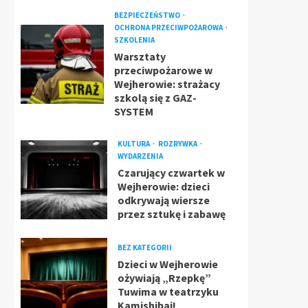
BEZPIECZEŃSTWO
OCHRONA PRZECIWPOŻAROWA
SZKOLENIA
Warsztaty
przeciwpożarowe w
Wejherowie: strażacy
szkolą się z GAZ-
SYSTEM
KULTURA
ROZRYWKA
WYDARZENIA
Czarujący czwartek w
Wejherowie: dzieci
odkrywają wiersze
przez sztukę i zabawę
BEZ KATEGORII
Dzieci w Wejherowie
ożywiają „Rzepkę”
Tuwima w teatrzyku
Kamishibai!