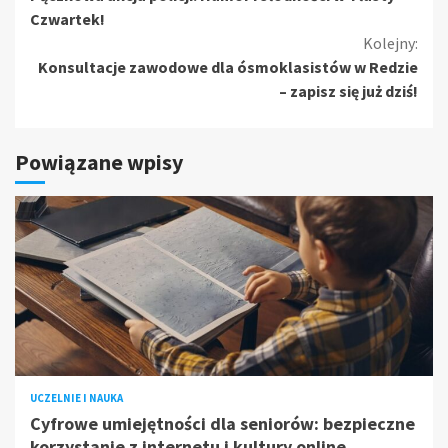
czytanie
Czwartek!
Kolejny:
Konsultacje zawodowe dla ósmoklasistów w Redzie
– zapisz się już dziś!
Powiązane wpisy
UCZELNIE I NAUKA
Cyfrowe umiejętności dla seniorów: bezpieczne
korzystanie z internetu i kultury online