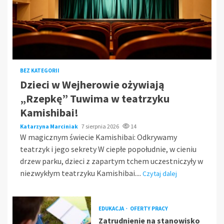
BEZ KATEGORII
Dzieci w Wejherowie ożywiają
„Rzepkę” Tuwima w teatrzyku
Kamishibai!
Katarzyna Marciniak
7 sierpnia 2026
14
W magicznym świecie Kamishibai: Odkrywamy
teatrzyk i jego sekrety W ciepłe popołudnie, w cieniu
drzew parku, dzieci z zapartym tchem uczestniczyły w
niezwykłym teatrzyku Kamishibai....
Czytaj dalej
EDUKACJA
OFERTY PRACY
Zatrudnienie na stanowisko