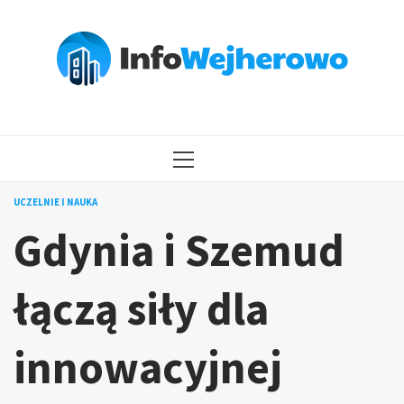
Przejdź
do
treści
MENU
GŁÓWNE
UCZELNIE I NAUKA
Gdynia i Szemud
łączą siły dla
innowacyjnej