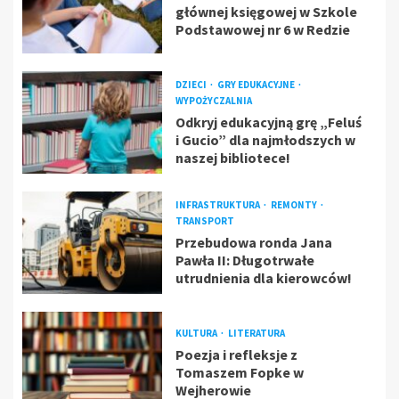
głównej księgowej w Szkole
Podstawowej nr 6 w Redzie
DZIECI
GRY EDUKACYJNE
WYPOŻYCZALNIA
Odkryj edukacyjną grę „Feluś
i Gucio” dla najmłodszych w
naszej bibliotece!
INFRASTRUKTURA
REMONTY
TRANSPORT
Przebudowa ronda Jana
Pawła II: Długotrwałe
utrudnienia dla kierowców!
KULTURA
LITERATURA
Poezja i refleksje z
Tomaszem Fopke w
Wejherowie