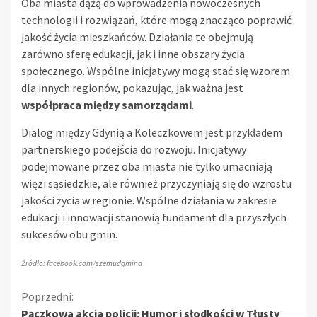
Oba miasta dążą do wprowadzenia nowoczesnych
technologii i rozwiązań, które mogą znacząco poprawić
jakość życia mieszkańców. Działania te obejmują
zarówno sferę edukacji, jak i inne obszary życia
społecznego. Wspólne inicjatywy mogą stać się wzorem
dla innych regionów, pokazując, jak ważna jest
współpraca między samorządami
.
Dialog między Gdynią a Koleczkowem jest przykładem
partnerskiego podejścia do rozwoju. Inicjatywy
podejmowane przez oba miasta nie tylko umacniają
więzi sąsiedzkie, ale również przyczyniają się do wzrostu
jakości życia w regionie. Wspólne działania w zakresie
edukacji i innowacji stanowią fundament dla przyszłych
sukcesów obu gmin.
Źródło: facebook.com/szemudgmina
Kontynuuj
Poprzedni:
Pączkowa akcja policji: Humor i słodkości w Tłusty