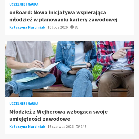
UCZELNIE I NAUKA
onBoard: Nowa inicjatywa wspierająca
młodzież w planowaniu kariery zawodowej
Katarzyna Marciniak
10 lipca 2026
83
UCZELNIE I NAUKA
Młodzież z Wejherowa wzbogaca swoje
umiejętności zawodowe
Katarzyna Marciniak
16 czerwca 2026
146