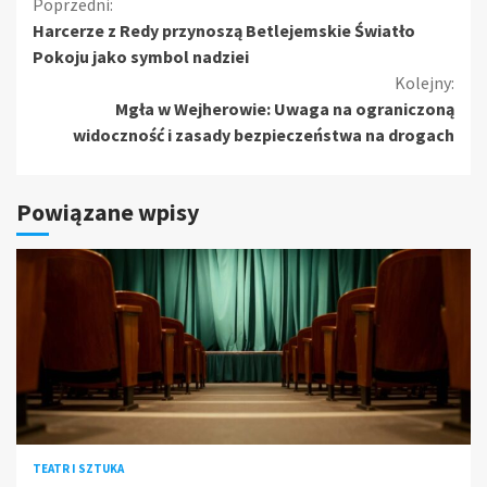
Kontynuuj
Poprzedni:
Harcerze z Redy przynoszą Betlejemskie Światło
czytanie
Pokoju jako symbol nadziei
Kolejny:
Mgła w Wejherowie: Uwaga na ograniczoną
widoczność i zasady bezpieczeństwa na drogach
Powiązane wpisy
TEATR I SZTUKA