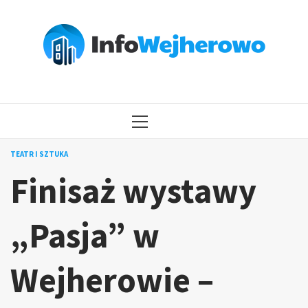
Przejdź
do
treści
MENU
GŁÓWNE
TEATR I SZTUKA
Finisaż wystawy
„Pasja” w
Wejherowie –