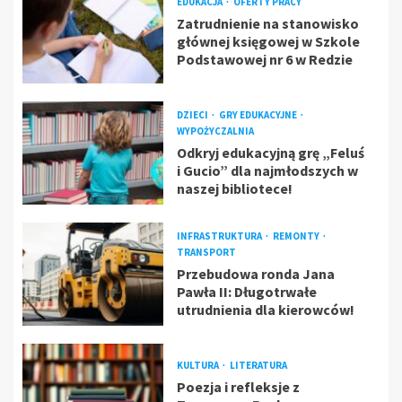
EDUKACJA
OFERTY PRACY
Zatrudnienie na stanowisko
głównej księgowej w Szkole
Podstawowej nr 6 w Redzie
DZIECI
GRY EDUKACYJNE
WYPOŻYCZALNIA
Odkryj edukacyjną grę „Feluś
i Gucio” dla najmłodszych w
naszej bibliotece!
INFRASTRUKTURA
REMONTY
TRANSPORT
Przebudowa ronda Jana
Pawła II: Długotrwałe
utrudnienia dla kierowców!
KULTURA
LITERATURA
Poezja i refleksje z