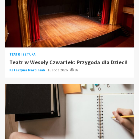
TEATR I SZTUKA
Teatr w Wesoły Czwartek: Przygoda dla Dzieci!
Katarzyna Marciniak
16 lipca 2026
87