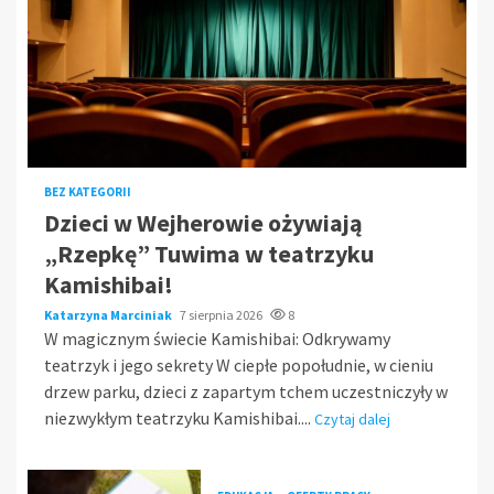
BEZ KATEGORII
Dzieci w Wejherowie ożywiają
„Rzepkę” Tuwima w teatrzyku
Kamishibai!
Katarzyna Marciniak
7 sierpnia 2026
8
W magicznym świecie Kamishibai: Odkrywamy
teatrzyk i jego sekrety W ciepłe popołudnie, w cieniu
drzew parku, dzieci z zapartym tchem uczestniczyły w
niezwykłym teatrzyku Kamishibai....
Czytaj dalej