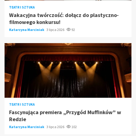
TEATR I SZTUKA
Wakacyjna twórczość: dołącz do plastyczno-
filmowego konkursu!
Katarzyna Marciniak
3 lipca 2026
92
TEATR I SZTUKA
Fascynująca premiera „Przygód Muffinków” w
Redzie
Katarzyna Marciniak
3 lipca 2026
102