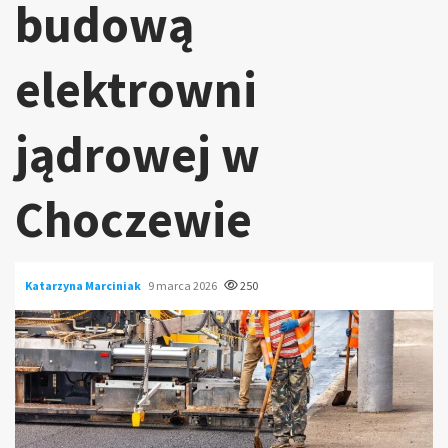
budową
elektrowni
jądrowej w
Choczewie
Katarzyna Marciniak
9 marca 2026
250