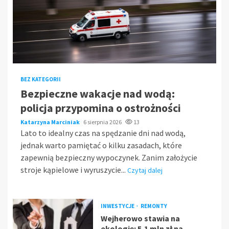
BEZ KATEGORII
Bezpieczne wakacje nad wodą:
policja przypomina o ostrożności
Katarzyna Marciniak
6 sierpnia 2026
13
Lato to idealny czas na spędzanie dni nad wodą,
jednak warto pamiętać o kilku zasadach, które
zapewnią bezpieczny wypoczynek. Zanim założycie
stroje kąpielowe i wyruszycie...
Czytaj dalej
INWESTYCJE
REMONTY
Wejherowo stawia na
ekologię: 5,1 mln zł na