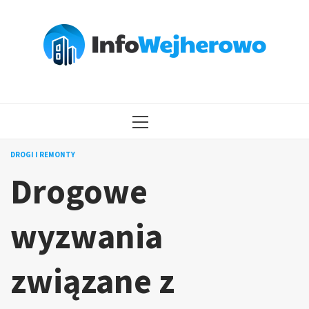
Przejdź
do
treści
MENU
GŁÓWNE
DROGI I REMONTY
Drogowe
wyzwania
związane z