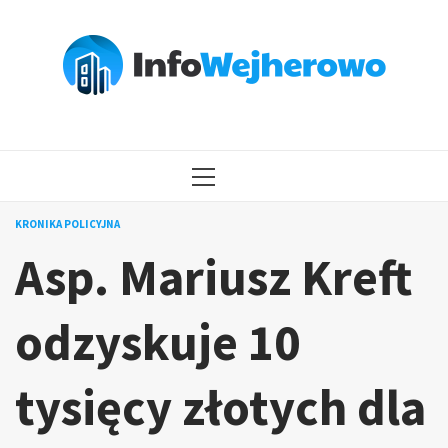
Przejdź
do
treści
MENU
GŁÓWNE
KRONIKA POLICYJNA
Asp. Mariusz Kreft
odzyskuje 10
tysięcy złotych dla