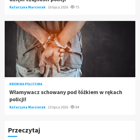
Katarzyna Marciniak
16 lipca 2026
75
KRONIKA POLICYJNA
Włamywacz schowany pod łóżkiem w rękach
policji!
Katarzyna Marciniak
15 lipca 2026
64
Przeczytaj