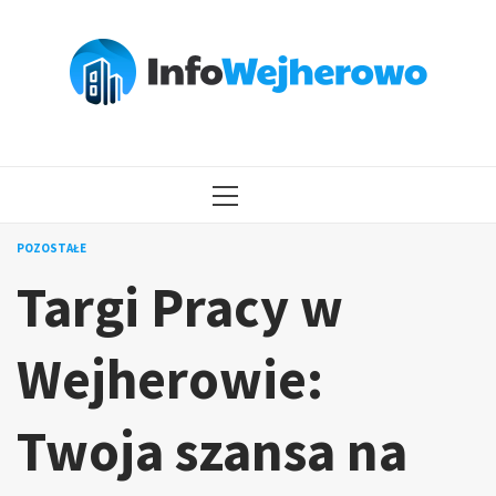
Przejdź
do
treści
MENU
GŁÓWNE
POZOSTAŁE
Targi Pracy w
Wejherowie:
Twoja szansa na