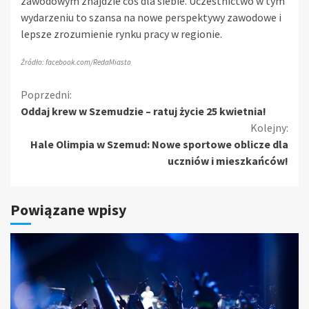
zawodowym znajdzie coś dla siebie. Uczestnictwo w tym
wydarzeniu to szansa na nowe perspektywy zawodowe i
lepsze zrozumienie rynku pracy w regionie.
Źródło: facebook.com/RedaMiasto
Kontynuuj
Poprzedni:
Oddaj krew w Szemudzie – ratuj życie 25 kwietnia!
czytanie
Kolejny:
Hale Olimpia w Szemud: Nowe sportowe oblicze dla
uczniów i mieszkańców!
Powiązane wpisy