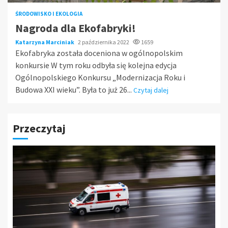
ŚRODOWISKO I EKOLOGIA
Nagroda dla Ekofabryki!
Katarzyna Marciniak
2 października 2022
1659
Ekofabryka została doceniona w ogólnopolskim
konkursie W tym roku odbyła się kolejna edycja
Ogólnopolskiego Konkursu „Modernizacja Roku i
Budowa XXI wieku”. Była to już 26...
Czytaj dalej
Przeczytaj