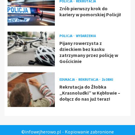
POLICJA
REKRUTACJA
Zrób pierwszy krok do
kariery w pomorskiej Policji!
POLICJA
WYDARZENIA
Pijany rowerzysta z
dzieckiem bez kasku
zatrzymany przez policję w
Gościcinie
EDUKACJA
REKRUTACJA
ŻŁOBKI
Rekrutacja do Żłobka
„Krasnoludki” w Kębłowie –
dołącz do nas już teraz!
©infowejherowo.pl - Kopiowanie zabronione