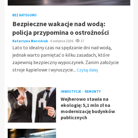
BEZ KATEGORII
Bezpieczne wakacje nad wodą:
policja przypomina o ostrożności
Katarzyna Marciniak
6 sierpnia 2026
17
Lato to idealny czas na spędzanie dni nad wodą,
jednak warto pamiętać o kilku zasadach, które
zapewnią bezpieczny wypoczynek. Zanim założycie
stroje kąpielowe i wyruszycie...
Czytaj dalej
INWESTYCJE
REMONTY
Wejherowo stawia na
ekologię: 5,1 mln zł na
modernizację budynków
publicznych