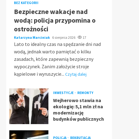
BEZ KATEGORII
Bezpieczne wakacje nad
wodą: policja przypomina o
ostrożności
Katarzyna Marciniak
6 sierpnia 2026
17
Lato to idealny czas na spędzanie dni nad
wodą, jednak warto pamiętać o kilku
zasadach, które zapewnią bezpieczny
wypoczynek. Zanim założycie stroje
kąpielowe i wyruszycie...
Czytaj dalej
INWESTYCJE
REMONTY
Wejherowo stawia na
ekologię: 5,1 mln zł na
modernizację
budynków publicznych
POLICJA
REKRUTACJA