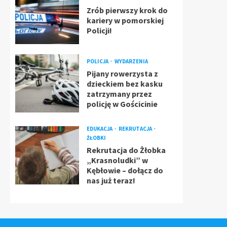
Zrób pierwszy krok do
kariery w pomorskiej
Policji!
POLICJA
WYDARZENIA
Pijany rowerzysta z
dzieckiem bez kasku
zatrzymany przez
policję w Gościcinie
EDUKACJA
REKRUTACJA
ŻŁOBKI
Rekrutacja do Żłobka
„Krasnoludki” w
Kębłowie – dołącz do
nas już teraz!