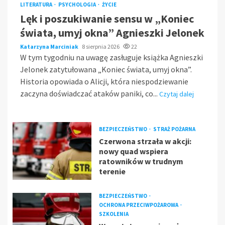
LITERATURA
PSYCHOLOGIA
ŻYCIE
Lęk i poszukiwanie sensu w „Koniec
świata, umyj okna” Agnieszki Jelonek
Katarzyna Marciniak
8 sierpnia 2026
22
W tym tygodniu na uwagę zasługuje książka Agnieszki
Jelonek zatytułowana „Koniec świata, umyj okna”.
Historia opowiada o Alicji, która niespodziewanie
zaczyna doświadczać ataków paniki, co...
Czytaj dalej
BEZPIECZEŃSTWO
STRAŻ POŻARNA
Czerwona strzała w akcji:
nowy quad wspiera
ratowników w trudnym
terenie
BEZPIECZEŃSTWO
OCHRONA PRZECIWPOŻAROWA
SZKOLENIA