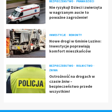
BEZPIECZEŃSTWO
PRAWA DZIECI
Nie ryzykuj! Dzieci i zwierzęta
w nagrzanym aucie to
poważne zagrożenie!
INWESTYCJE
REMONTY
Nowe drogi w Gminie Luzino:
Inwestycje poprawiają
komfort mieszkańców
BEZPIECZEŃSTWO
ROLNICTWO
ŻNIWA
Ostrożność na drogach w
czasie żniw –
bezpieczeństwo przede
wszystkim!