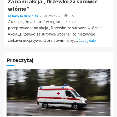
Za nami akcja „Drzewko za surowce
wtórne”
Katarzyna Marciniak
25 kwietnia 2022
1922
Z okazji „Dnia Ziemi” w regionie została
przeprowadzona akcja „Drzewko za surowce wtórne”.
Akcja „Drzewko za surowce wtórne” to niezwykle
ciekawa inicjatywa, która powinna być...
Czytaj dalej
Przeczytaj