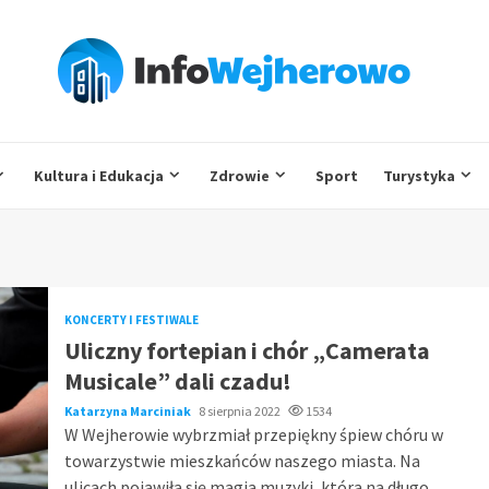
Kultura i Edukacja
Zdrowie
Sport
Turystyka
KONCERTY I FESTIWALE
Uliczny fortepian i chór „Camerata
Musicale” dali czadu!
Katarzyna Marciniak
8 sierpnia 2022
1534
W Wejherowie wybrzmiał przepiękny śpiew chóru w
towarzystwie mieszkańców naszego miasta. Na
ulicach pojawiła się magia muzyki, która na długo