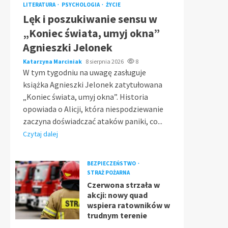
LITERATURA
PSYCHOLOGIA
ŻYCIE
Lęk i poszukiwanie sensu w
„Koniec świata, umyj okna”
Agnieszki Jelonek
Katarzyna Marciniak
8 sierpnia 2026
8
W tym tygodniu na uwagę zasługuje
książka Agnieszki Jelonek zatytułowana
„Koniec świata, umyj okna”. Historia
opowiada o Alicji, która niespodziewanie
zaczyna doświadczać ataków paniki, co...
Czytaj dalej
BEZPIECZEŃSTWO
STRAŻ POŻARNA
Czerwona strzała w
akcji: nowy quad
wspiera ratowników w
trudnym terenie