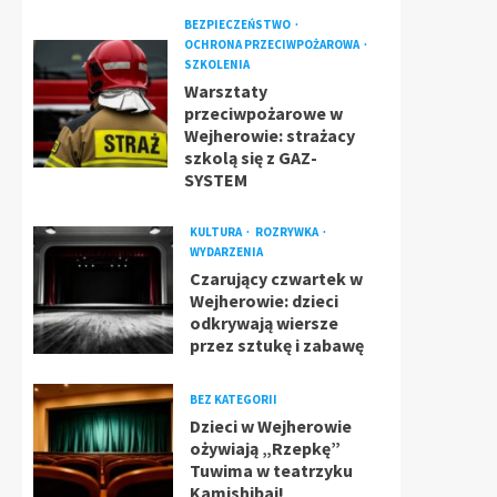
BEZPIECZEŃSTWO
OCHRONA PRZECIWPOŻAROWA
SZKOLENIA
Warsztaty
przeciwpożarowe w
Wejherowie: strażacy
szkolą się z GAZ-
SYSTEM
KULTURA
ROZRYWKA
WYDARZENIA
Czarujący czwartek w
Wejherowie: dzieci
odkrywają wiersze
przez sztukę i zabawę
BEZ KATEGORII
Dzieci w Wejherowie
ożywiają „Rzepkę”
Tuwima w teatrzyku
Kamishibai!