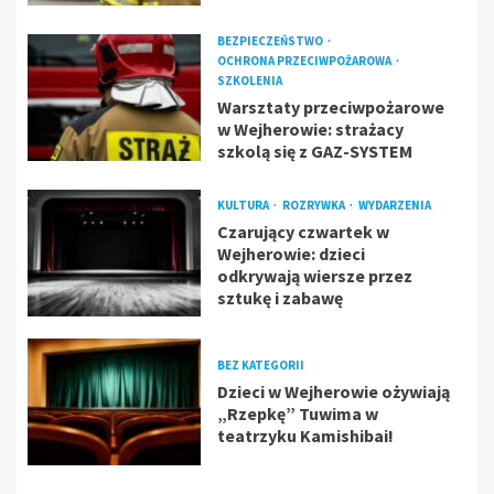
BEZPIECZEŃSTWO
OCHRONA PRZECIWPOŻAROWA
SZKOLENIA
Warsztaty przeciwpożarowe
w Wejherowie: strażacy
szkolą się z GAZ-SYSTEM
KULTURA
ROZRYWKA
WYDARZENIA
Czarujący czwartek w
Wejherowie: dzieci
odkrywają wiersze przez
sztukę i zabawę
BEZ KATEGORII
Dzieci w Wejherowie ożywiają
„Rzepkę” Tuwima w
teatrzyku Kamishibai!