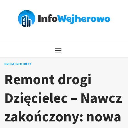
Przejdź
do
treści
MENU
GŁÓWNE
DROGI I REMONTY
Remont drogi
Dzięcielec – Nawcz
zakończony: nowa