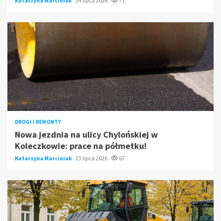
Katarzyna Marciniak
24 lipca 2026
71
DROGI I REMONTY
Nowa jezdnia na ulicy Chylońskiej w
Koleczkowie: prace na półmetku!
Katarzyna Marciniak
23 lipca 2026
67