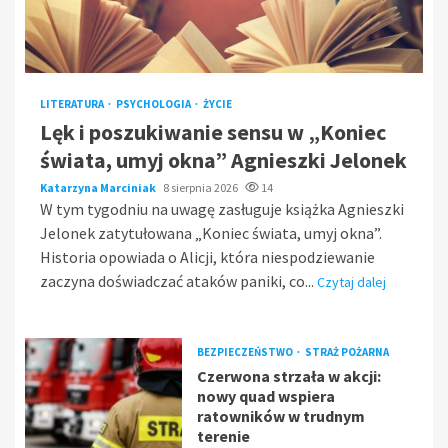
LITERATURA
PSYCHOLOGIA
ŻYCIE
Lęk i poszukiwanie sensu w „Koniec
świata, umyj okna” Agnieszki Jelonek
Katarzyna Marciniak
8 sierpnia 2026
14
W tym tygodniu na uwagę zasługuje książka Agnieszki
Jelonek zatytułowana „Koniec świata, umyj okna”.
Historia opowiada o Alicji, która niespodziewanie
zaczyna doświadczać ataków paniki, co...
Czytaj dalej
BEZPIECZEŃSTWO
STRAŻ POŻARNA
Czerwona strzała w akcji:
nowy quad wspiera
ratowników w trudnym
terenie