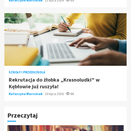
Katarzyna Marciniak
11 lipca 2026
69
SZKOŁY I PRZEDSZKOLA
Rekrutacja do żłobka „Krasnoludki” w
Kębłowie już ruszyła!
Katarzyna Marciniak
10 lipca 2026
86
Przeczytaj