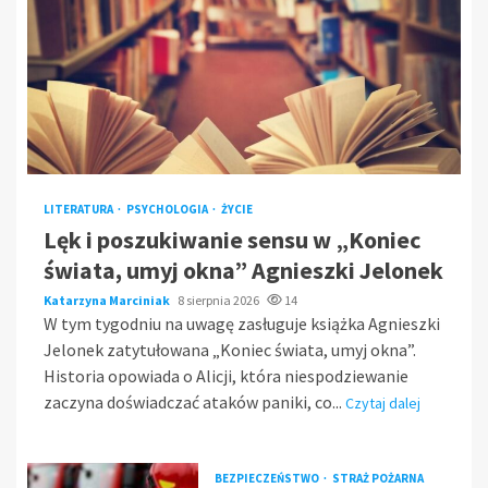
LITERATURA
PSYCHOLOGIA
ŻYCIE
Lęk i poszukiwanie sensu w „Koniec
świata, umyj okna” Agnieszki Jelonek
Katarzyna Marciniak
8 sierpnia 2026
14
W tym tygodniu na uwagę zasługuje książka Agnieszki
Jelonek zatytułowana „Koniec świata, umyj okna”.
Historia opowiada o Alicji, która niespodziewanie
zaczyna doświadczać ataków paniki, co...
Czytaj dalej
BEZPIECZEŃSTWO
STRAŻ POŻARNA