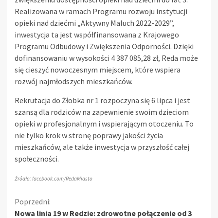
Realizowana w ramach Programu rozwoju instytucji
opieki nad dziećmi „Aktywny Maluch 2022-2029”,
inwestycja ta jest współfinansowana z Krajowego
Programu Odbudowy i Zwiększenia Odporności. Dzięki
dofinansowaniu w wysokości 4 387 085,28 zł, Reda może
się cieszyć nowoczesnym miejscem, które wspiera
rozwój najmłodszych mieszkańców.
Rekrutacja do Żłobka nr 1 rozpoczyna się 6 lipca i jest
szansą dla rodziców na zapewnienie swoim dzieciom
opieki w profesjonalnym i wspierającym otoczeniu. To
nie tylko krok w stronę poprawy jakości życia
mieszkańców, ale także inwestycja w przyszłość całej
społeczności.
Źródło: facebook.com/RedaMiasto
Kontynuuj
Poprzedni:
Nowa linia 19 w Redzie: zdrowotne połączenie od 3