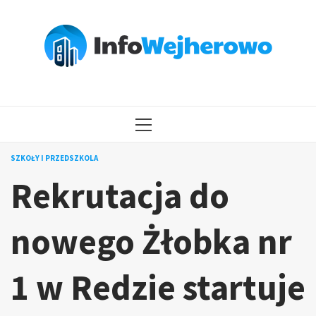
Przejdź
do
treści
MENU
GŁÓWNE
SZKOŁY I PRZEDSZKOLA
Rekrutacja do
nowego Żłobka nr
1 w Redzie startuje