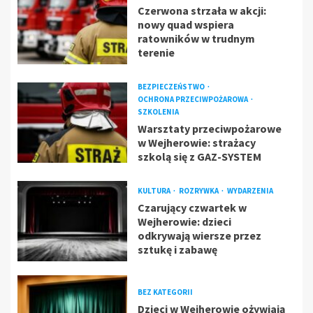
Czerwona strzała w akcji:
nowy quad wspiera
ratowników w trudnym
terenie
BEZPIECZEŃSTWO
OCHRONA PRZECIWPOŻAROWA
SZKOLENIA
Warsztaty przeciwpożarowe
w Wejherowie: strażacy
szkolą się z GAZ-SYSTEM
KULTURA
ROZRYWKA
WYDARZENIA
Czarujący czwartek w
Wejherowie: dzieci
odkrywają wiersze przez
sztukę i zabawę
BEZ KATEGORII
Dzieci w Wejherowie ożywiają